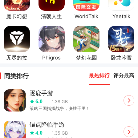
魔卡幻想
清朝人生
WorldTalk
Yeetalk
官方正版
养成记官
官方正版
官方正版
方正版
无尽的拉
Phigros
梦幻花园
卧龙吟官
格朗日官
官方正版
官方正版
方正版
方正版
同类排行
最热排行
评分最高
逐鹿手游
6.0
1.38 GB
策略三国指挥战争，决胜千里！
锚点降临手游
4.0
1.35 GB