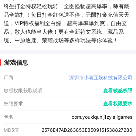
终生打金特权轻松玩转，全图怪物超高爆率，稀有藏
品全靠打！每日打金红包送不停，无限打金充值天天
送，VIP特权福利全白嫖，超高爆率爆到爽，自由交
易，散人也能当大佬！更有全新符文系统、藏品系
统、中原逐鹿、荣耀战场等多样玩法等你体验！
游戏信息
厂商
深圳市小满互娱科技有限公司
敏感权限获取说明
查看敏感权限
权限要求
查看权限要求
包名
com.youxiqun.jfzy.aligames
MD5值
2576E47AD263853E8509151538827280