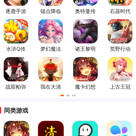
逐鹿手游
锚点降临
奥特曼传
石器时代
手游
奇英雄官
觉醒最新
方版
版
水浒Q传
梦幻魔法
诸王黎明
荒野行动
手游
屋官方版
官方正版
正版手游
战双帕弥
我在大清
魔卡幻想
上古王冠
什游戏
当皇帝手
官方正版
手游最新
游
版
同类游戏