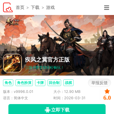
首页
下载
游戏
疾风之翼官方正版
三国卡牌竞技轻松畅玩！
举报反馈
角色
角色扮演
卡牌
回合制
战棋
版本：v9996.0.01
大小：12.90 MB
6.0
语言：简体中文
时间：2026-03-31
立即下载