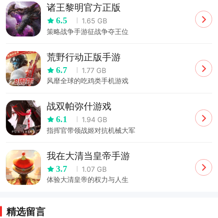
诸王黎明官方正版
6.5
1.65 GB
策略战争手游征战争夺王位
荒野行动正版手游
6.7
1.77 GB
风靡全球的吃鸡类手机游戏
战双帕弥什游戏
6.1
1.94 GB
指挥官带领战姬对抗机械大军
我在大清当皇帝手游
3.7
1.07 GB
体验大清皇帝的权力与人生
精选留言