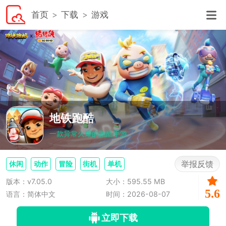
首页
下载
游戏
地铁跑酷
一款异常火爆的跑酷手游
举报反馈
休闲
动作
冒险
街机
单机
版本：v7.05.0
大小：595.55 MB
5.6
语言：简体中文
时间：2026-08-07
立即下载