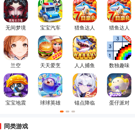
戏、跳跃类游戏、解谜类游戏等，无需太多思考或投入
精力，休闲类手游可以帮助玩家放松身心，缓解压力。
感兴趣的臭宝宝们可以来下载一款试一试哦~
无间梦境
宝宝汽车
猎鱼达人
猎鱼达人
城市官方
手机版
九游版官
正版
服
兰空
天天爱烹
人人捕鱼
数独趣味
饪手机版
官方最新
闯关游戏
版
宝宝地震
球球英雄
锚点降临
蛋仔派对
安全3最新
国际服
手游
版
同类游戏