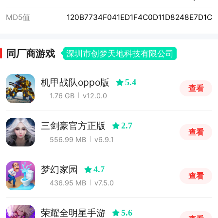
MD5值
120B7734F041ED1F4C0D11D8248E7D1C
同厂商游戏
深圳市创梦天地科技有限公司
机甲战队oppo版
5.4
查看
1.76 GB
v12.0.0
三剑豪官方正版
2.7
查看
556.99 MB
v6.9.1
梦幻家园
4.7
查看
436.95 MB
v7.5.0
荣耀全明星手游
5.6