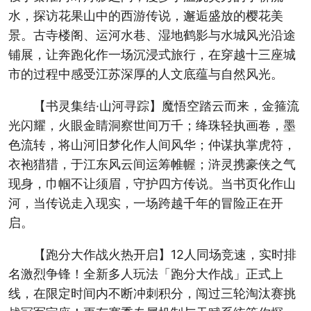
水，探访花果山中的西游传说，邂逅盛放的樱花美
景。古寺楼阁、运河水巷、湿地鹤影与水城风光沿途
铺展，让奔跑化作一场沉浸式旅行，在穿越十三座城
市的过程中感受江苏深厚的人文底蕴与自然风光。
【书灵集结·山河寻踪】魔悟空踏云而来，金箍流
光闪耀，火眼金睛洞察世间万千；绛珠轻执画卷，墨
色流转，将山河旧梦化作人间风华；仲谋执掌虎符，
衣袍猎猎，于江东风云间运筹帷幄；浒灵携豪侠之气
现身，巾帼不让须眉，守护四方传说。当书页化作山
河，当传说走入现实，一场跨越千年的冒险正在开
启。
【跑分大作战火热开启】12人同场竞速，实时排
名激烈争锋！全新多人玩法「跑分大作战」正式上
线，在限定时间内不断冲刺积分，闯过三轮淘汰赛挑