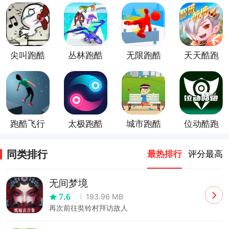
尖叫跑酷
丛林跑酷
无限跑酷
天天酷跑
跑酷飞行
太极跑酷
城市跑酷
位动酷跑
同类排行
最热排行
评分最高
无间梦境
7.6
193.96 MB
再次前往奘铃村拜访故人