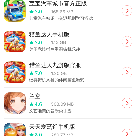
宝宝汽车城市官方正版
7.0
165.66 MB
儿童汽车知识与交通规则学习游戏
猎鱼达人手机版
7.0
1.13 GB
休闲竞技捕鱼重温街机乐趣
猎鱼达人九游版官服
7.0
1.20 GB
经典街机风格的休闲捕鱼游戏
兰空
4.6
508.09 MB
文艺唯美的音乐类手游
天天爱烹饪手机版
8.0
280.77 MB