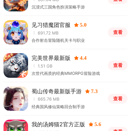
沉浸式三国角色扮演策略手游
见习猎魔团官服
5.0
查看
691.72 MB
合作射击冒险随机关卡与职业
完美世界最新版
4.4
查看
1.51 GB
次世代画质的经典MMORPG冒险游戏
蜀山传奇最新版手游
7.3
查看
665.76 MB
经典国风修仙策略回合制手游
我的汤姆猫2官方正版
5.6