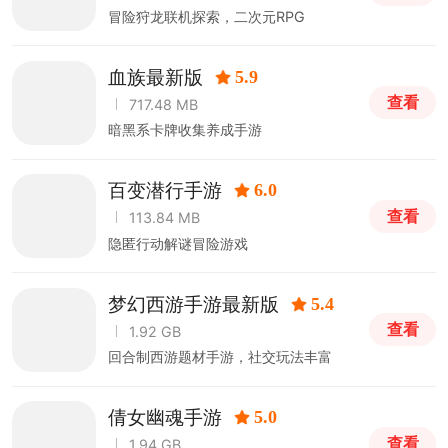
冒险狩龙联机探索，二次元RPG
血族最新版
5.9
查看
717.48 MB
暗黑系卡牌收集养成手游
百变潜行手游
6.0
查看
113.84 MB
隐匿行动解谜冒险游戏
梦幻西游手游最新版
5.4
查看
1.92 GB
回合制西游题材手游，社交玩法丰富
倩女幽魂手游
5.0
查看
1.94 GB