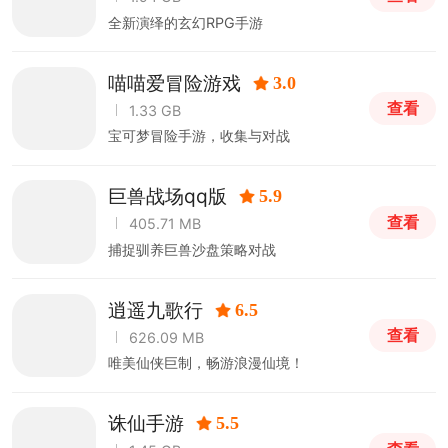
全新演绎的玄幻RPG手游
喵喵爱冒险游戏
3.0
查看
1.33 GB
宝可梦冒险手游，收集与对战
巨兽战场qq版
5.9
查看
405.71 MB
捕捉驯养巨兽沙盘策略对战
逍遥九歌行
6.5
查看
626.09 MB
唯美仙侠巨制，畅游浪漫仙境！
诛仙手游
5.5