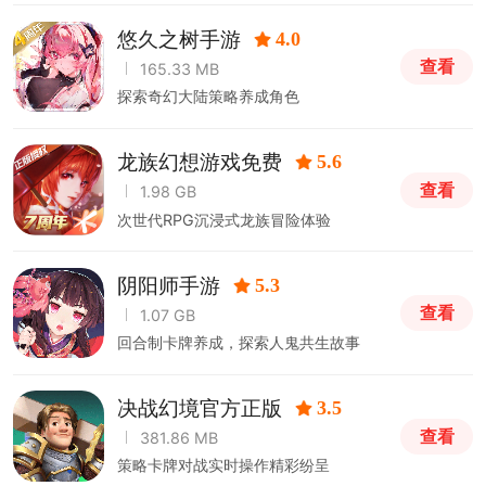
悠久之树手游
4.0
查看
165.33 MB
探索奇幻大陆策略养成角色
龙族幻想游戏免费
5.6
查看
1.98 GB
次世代RPG沉浸式龙族冒险体验
阴阳师手游
5.3
查看
1.07 GB
回合制卡牌养成，探索人鬼共生故事
决战幻境官方正版
3.5
查看
381.86 MB
策略卡牌对战实时操作精彩纷呈