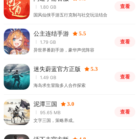
查看
1.80 GB
国风仙侠手游五行克制与社交玩法结合
公主连结手游
5.5
查看
1.79 GB
异世界番剧手游，豪华声优阵容
迷失蔚蓝官方正版
5.3
查看
1.49 GB
海岛求生冒险多人合作探索
泥潭三国
3.0
查看
95.65 MB
文字三国，策略养成。