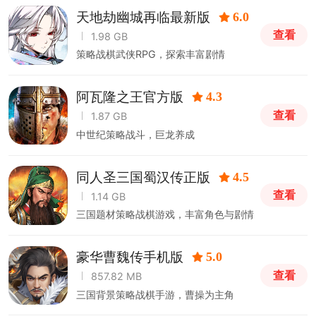
天地劫幽城再临最新版
6.0
查看
1.98 GB
策略战棋武侠RPG，探索丰富剧情
阿瓦隆之王官方版
4.3
查看
1.87 GB
中世纪策略战斗，巨龙养成
同人圣三国蜀汉传正版
4.5
查看
1.14 GB
三国题材策略战棋游戏，丰富角色与剧情
豪华曹魏传手机版
5.0
查看
857.82 MB
三国背景策略战棋手游，曹操为主角