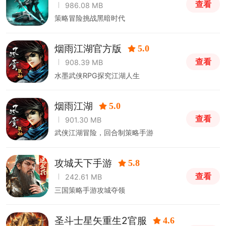
查看
986.08 MB
策略冒险挑战黑暗时代
烟雨江湖官方版
5.0
查看
908.39 MB
水墨武侠RPG探究江湖人生
烟雨江湖
5.0
查看
901.30 MB
武侠江湖冒险，回合制策略手游
攻城天下手游
5.8
查看
242.61 MB
三国策略手游攻城夺领
圣斗士星矢重生2官服
4.6