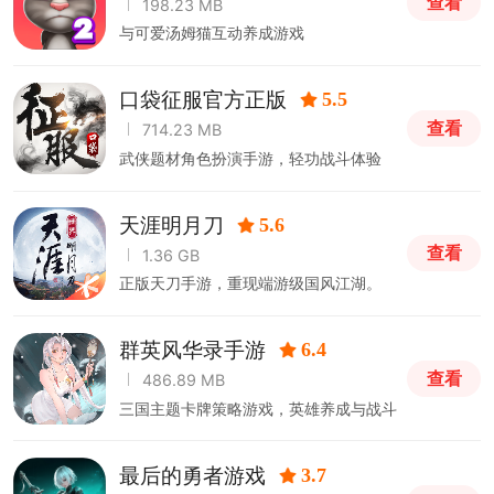
查看
198.23 MB
与可爱汤姆猫互动养成游戏
口袋征服官方正版
5.5
查看
714.23 MB
武侠题材角色扮演手游，轻功战斗体验
天涯明月刀
5.6
查看
1.36 GB
正版天刀手游，重现端游级国风江湖。
群英风华录手游
6.4
查看
486.89 MB
三国主题卡牌策略游戏，英雄养成与战斗
最后的勇者游戏
3.7