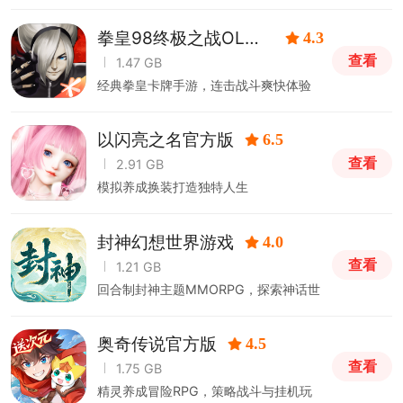
拳皇98终极之战OL手
4.3
游
查看
1.47 GB
经典拳皇卡牌手游，连击战斗爽快体验
以闪亮之名官方版
6.5
查看
2.91 GB
模拟养成换装打造独特人生
封神幻想世界游戏
4.0
查看
1.21 GB
回合制封神主题MMORPG，探索神话世
界
奥奇传说官方版
4.5
查看
1.75 GB
精灵养成冒险RPG，策略战斗与挂机玩