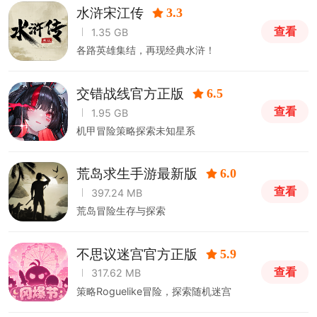
水浒宋江传
3.3
查看
1.35 GB
各路英雄集结，再现经典水浒！
交错战线官方正版
6.5
查看
1.95 GB
机甲冒险策略探索未知星系
荒岛求生手游最新版
6.0
查看
397.24 MB
荒岛冒险生存与探索
不思议迷宫官方正版
5.9
查看
317.62 MB
策略Roguelike冒险，探索随机迷宫