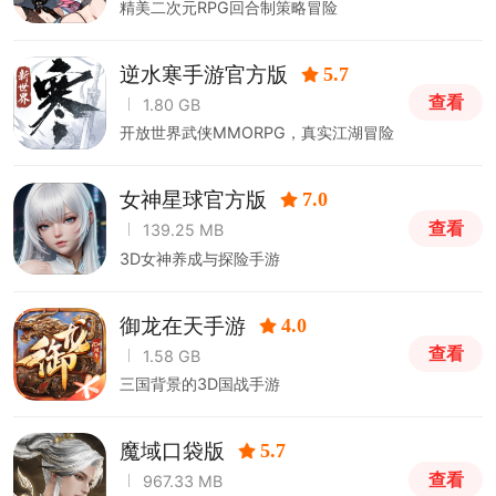
精美二次元RPG回合制策略冒险
逆水寒手游官方版
5.7
查看
1.80 GB
开放世界武侠MMORPG，真实江湖冒险
女神星球官方版
7.0
查看
139.25 MB
3D女神养成与探险手游
御龙在天手游
4.0
查看
1.58 GB
三国背景的3D国战手游
魔域口袋版
5.7
查看
967.33 MB