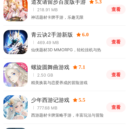
道友请留步百度版手游
5.3
查看
218.91 MB
神话题材卡牌手游，乐趣无限
青云诀2手游新版
6.0
查看
469.49 MB
仙侠题材3D MMORPG，轻松挂机与热
血PK结合
螺旋圆舞曲游戏
7.1
查看
2.50 GB
精美换装与恋爱养成的冒险游戏
少年西游记游戏
5.5
查看
777.68 MB
西游题材卡牌策略手游，丰富玩法与冒险