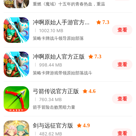
重燃《魔域》十五年的青春热血，重温
《魔域》的无限感动！
冲啊原始人手游官方正
7.3
版
查看
1002.10 MB
策略卡牌战斗领导原始部落
冲啊原始人官方正版
7.3
查看
998.44 MB
策略卡牌游戏带领原始部落战斗
弓箭传说官方正版
4.6
查看
760.34 MB
箭手冒险击败黑暗力量
剑与远征官方版
4.9
查看
482.62 MB