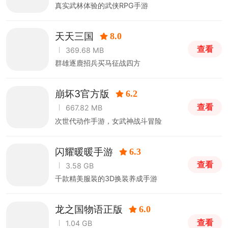
真实武林体验的武侠RPG手游
天天三国
8.0
查看
369.68 MB
群雄逐鹿招兵买马征战四方
崩坏3官方版
6.2
查看
667.82 MB
次世代动作手游，女武神战斗冒险
闪耀暖暖手游
6.3
查看
3.58 GB
千款精美服装的3D换装养成手游
龙之国物语正版
6.0
查看
1.04 GB