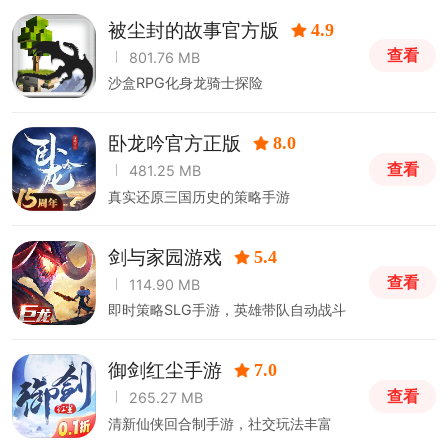
被尘封的故事官方版
4.9
查看
801.76 MB
沙盒RPG化身龙骑士探险
卧龙吟官方正版
8.0
查看
481.25 MB
真实还原三国历史的策略手游
剑与家园游戏
5.4
查看
114.90 MB
即时策略SLG手游，英雄带队自动战斗
御剑红尘手游
7.0
查看
265.27 MB
清新仙侠回合制手游，社交玩法丰富