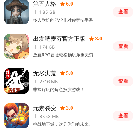
第五人格
6.0
查看
1.85 GB
多人联机的PVP非对称竞技手游
出发吧麦芬官方正版
3.0
查看
1.74 GB
放置RPG冒险轻松畅玩乐趣无穷
无尽洪荒
5.0
查看
27.16 MB
非常好玩的角色扮演游戏！
元素裂变
3.0
查看
87.58 MB
挑战地下城，这是你们的未来。