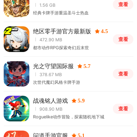
查看
1.56 GB
经典卡牌手游重温圣斗士热血
绝区零手游官方最新版
4.5
查看
472.90 MB
都市动作RPG探索奇幻后末世
光之守望国际服
5.7
查看
378.67 MB
次世代魔幻风格卡牌手游
战魂铭人游戏
5.9
查看
908.90 MB
Roguelike动作冒险，探索随机地下城
问道手游官服
5.1