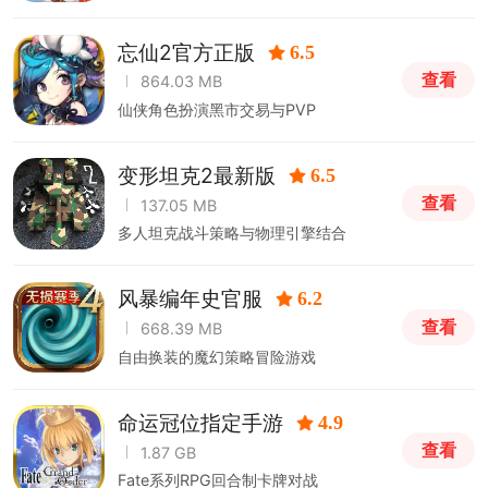
法
忘仙2官方正版
6.5
查看
864.03 MB
仙侠角色扮演黑市交易与PVP
变形坦克2最新版
6.5
查看
137.05 MB
多人坦克战斗策略与物理引擎结合
风暴编年史官服
6.2
查看
668.39 MB
自由换装的魔幻策略冒险游戏
命运冠位指定手游
4.9
查看
1.87 GB
Fate系列RPG回合制卡牌对战