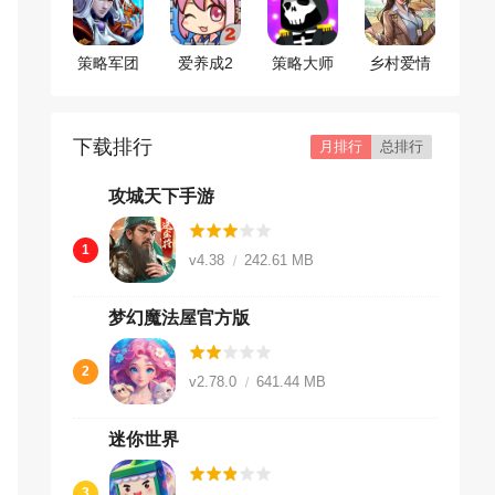
策略军团
爱养成2
策略大师
乡村爱情
手机版
之经营人
生最新版
下载排行
月排行
总排行
攻城天下手游
1
v4.38
242.61 MB
梦幻魔法屋官方版
2
v2.78.0
641.44 MB
迷你世界
3