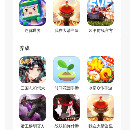
迷你世界
我在大清当皇
装甲前线官方
帝手游
版
养成
三国志幻想大
时间花园手游
水浒Q传手游
陆
诸王黎明官方
战双帕弥什游
我在大清当皇