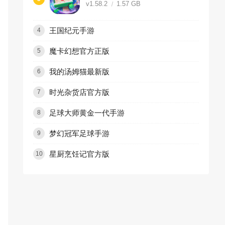
v1.58.2
1.57 GB
王国纪元手游
4
魔卡幻想官方正版
5
我的汤姆猫最新版
6
时光杂货店官方版
7
足球大师黄金一代手游
8
梦幻冠军足球手游
9
星厨烹饪记官方版
10