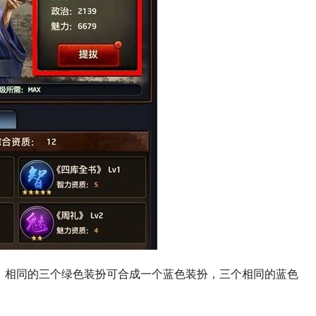
。相同的三个绿色装扮可合成一个蓝色装扮，三个相同的蓝色