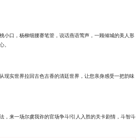
桃小口，杨柳细腰赛笔管，说话燕语莺声，一顾倾城的美人形
心。
从现实世界拉回古色古香的清廷世界，让您亲身感受一把韵味
法，来一场尔虞我诈的官场争斗!引人入胜的关卡剧情，斗智斗