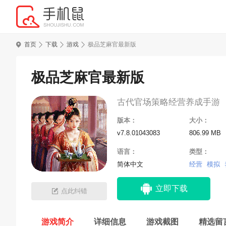
首页
下载
游戏
极品芝麻官最新版
极品芝麻官最新版
古代官场策略经营养成手游
版本：
大小：
v7.8.01043083
806.99 MB
语言：
类型：
简体中文
经营
模拟
立即下载
点此纠错
游戏简介
详细信息
游戏截图
精选留