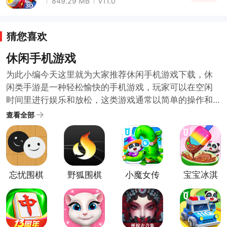
849.29 MB
v11.0
猜您喜欢
休闲手机游戏
为此小编今天这里就为大家推荐休闲手机游戏下载，休
闲类手游是一种轻松愉快的手机游戏，玩家可以在空闲
时间里进行娱乐和放松，这类游戏通常以简单的操作和
可爱的图形设计为特点，让玩家能够轻松上手并享受游
查看全部
戏过程，例如，一些经典的休闲类手游包括消除类游
戏、跳跃类游戏、解谜类游戏等，无需太多思考或投入
精力，休闲类手游可以帮助玩家放松身心，缓解压力。
感兴趣的臭宝宝们可以来下载一款试一试哦~
忘忧围棋
野狐围棋
小魔女传
宝宝冰淇
奇游戏
淋工厂官
方正版