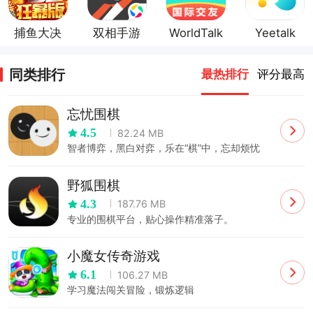
捕鱼大决
双相手游
WorldTalk
Yeetalk
战官方正
官方正版
官方正版
官方正版
版
同类排行
最热排行
评分最高
忘忧围棋
4.5
82.24 MB
智者博弈，黑白对弈，乐在“棋”中，忘却烦忧
野狐围棋
4.3
187.76 MB
专业的围棋平台，贴心操作精准落子。
小魔女传奇游戏
6.1
106.27 MB
学习魔法闯关冒险，锻炼逻辑