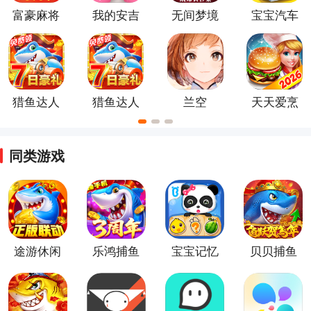
富豪麻将
我的安吉
无间梦境
宝宝汽车
官方版
拉
城市官方
正版
猎鱼达人
猎鱼达人
兰空
天天爱烹
手机版
九游版官
饪手机版
服
同类游戏
途游休闲
乐鸿捕鱼
宝宝记忆
贝贝捕鱼
捕鱼官方
官方正版
达人官方
官方正版
正版
正版