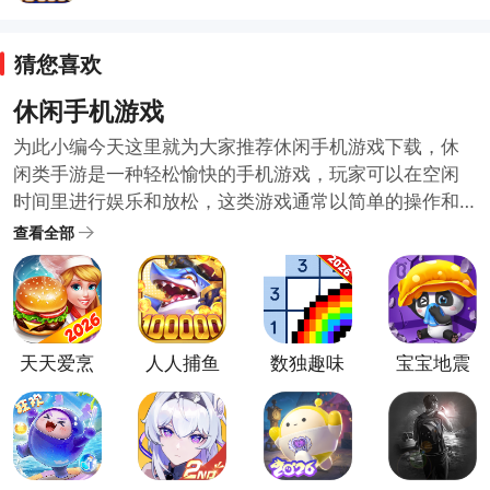
猜您喜欢
休闲手机游戏
为此小编今天这里就为大家推荐休闲手机游戏下载，休
闲类手游是一种轻松愉快的手机游戏，玩家可以在空闲
时间里进行娱乐和放松，这类游戏通常以简单的操作和
可爱的图形设计为特点，让玩家能够轻松上手并享受游
查看全部
戏过程，例如，一些经典的休闲类手游包括消除类游
戏、跳跃类游戏、解谜类游戏等，无需太多思考或投入
精力，休闲类手游可以帮助玩家放松身心，缓解压力。
感兴趣的臭宝宝们可以来下载一款试一试哦~
天天爱烹
人人捕鱼
数独趣味
宝宝地震
饪手机版
官方最新
闯关游戏
安全3最新
版
版