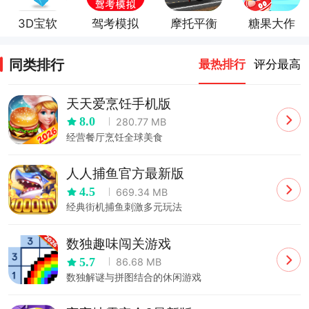
3D宝软
驾考模拟
摩托平衡
糖果大作
桌面
3D
3d游戏
战
同类排行
最热排行
评分最高
天天爱烹饪手机版
8.0
280.77 MB
经营餐厅烹饪全球美食
人人捕鱼官方最新版
4.5
669.34 MB
经典街机捕鱼刺激多元玩法
数独趣味闯关游戏
5.7
86.68 MB
数独解谜与拼图结合的休闲游戏