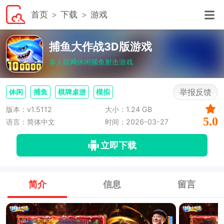
首页
下载
游戏
捕鱼大作战3D版游戏
多人联网休闲捕鱼射击游戏
举报反馈
休闲
捕鱼
棋牌桌游
模拟
版本：v1.5112
大小：1.24 GB
5.0
语言：简体中文
时间：2026-03-27
立即下载
简介
信息
留言