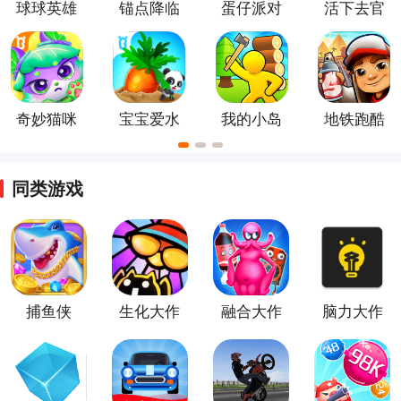
球球英雄
锚点降临
蛋仔派对
活下去官
国际服
手游
方版
奇妙猫咪
宝宝爱水
我的小岛
地铁跑酷
世界最新
果蔬菜官
版本
方正版
同类游戏
捕鱼侠
生化大作
融合大作
脑力大作
3D官方
战游戏
战游戏
战游戏
版