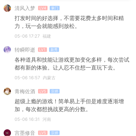
清风入梦
LV4
掌门
打发时间的好选择，不需要花费太多时间和精
力，玩一会就能感到放松。
05-06 17:27
福建
转瞬即逝
LV1
新秀
各种道具和技能让游戏更加变化多样，每次尝试
都有新的体验。让人忍不住想一直玩下去。
05-06 16:57
内蒙古
青梅佐酒
LV5
宗师
超级上瘾的游戏！简单易上手但是难度逐渐增
加，每次都想挑战更高的分数。
05-06 16:31
河南
宫墨修音
LV5
宗师