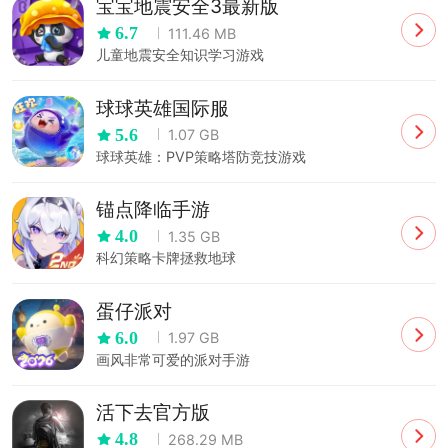
宝宝地震安全3最新版
6.7
111.46 MB
儿童地震安全知识学习游戏
球球英雄国际服
5.6
1.07 GB
球球英雄：PVP策略塔防竞技游戏
锚点降临手游
4.0
1.35 GB
科幻策略卡牌拯救地球
蛋仔派对
6.0
1.97 GB
画风非常可爱的派对手游
活下去官方版
4.8
268.29 MB