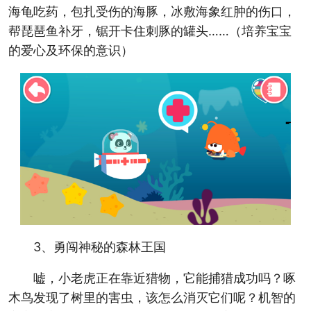
海龟吃药，包扎受伤的海豚，冰敷海象红肿的伤口，
帮琵琶鱼补牙，锯开卡住刺豚的罐头……（培养宝宝
的爱心及环保的意识）
3、勇闯神秘的森林王国
嘘，小老虎正在靠近猎物，它能捕猎成功吗？啄
木鸟发现了树里的害虫，该怎么消灭它们呢？机智的