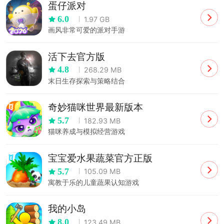
蛋仔派对
6.0
1.97 GB
画风非常可爱的派对手游
活下去官方版
4.8
268.29 MB
末日生存探索与策略结合
奇妙猫咪世界最新版本
5.7
182.93 MB
猫咪养成与模拟经营游戏
宝宝爱水果蔬菜官方正版
5.7
105.09 MB
寓教于乐的儿童蔬果认知游戏
我的小岛
8.0
123.49 MB