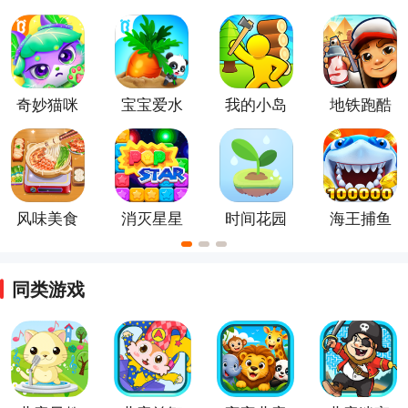
国际服
手游
方版
奇妙猫咪
宝宝爱水
我的小岛
地铁跑酷
世界最新
果蔬菜官
版本
方正版
风味美食
消灭星星
时间花园
海王捕鱼
街正版
全新版
手游
2026最新
版
同类游戏