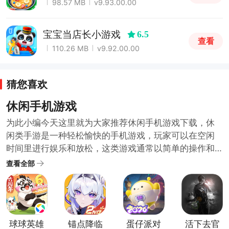
98.57 MB
v9.93.00.00
宝宝当店长小游戏
6.5
查看
110.26 MB
v9.92.00.00
猜您喜欢
休闲手机游戏
为此小编今天这里就为大家推荐休闲手机游戏下载，休
闲类手游是一种轻松愉快的手机游戏，玩家可以在空闲
时间里进行娱乐和放松，这类游戏通常以简单的操作和
可爱的图形设计为特点，让玩家能够轻松上手并享受游
查看全部
戏过程，例如，一些经典的休闲类手游包括消除类游
戏、跳跃类游戏、解谜类游戏等，无需太多思考或投入
精力，休闲类手游可以帮助玩家放松身心，缓解压力。
感兴趣的臭宝宝们可以来下载一款试一试哦~
球球英雄
锚点降临
蛋仔派对
活下去官