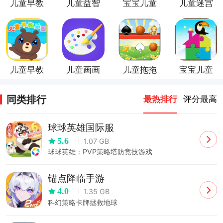
儿童早教
儿童益智
宝宝儿童
儿童迷宫
游戏乐园
动物世界
游戏
儿童早教
儿童画画
儿童拖拖
宝宝儿童
乐园
游戏
乐游戏
拼图
同类排行
最热排行
评分最高
球球英雄国际服
5.6
1.07 GB
球球英雄：PVP策略塔防竞技游戏
锚点降临手游
4.0
1.35 GB
科幻策略卡牌拯救地球