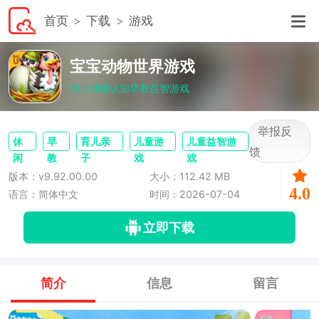
首页
下载
游戏
宝宝动物世界游戏
幼儿动物认知早教益智游戏
举报反
休
早
育儿亲
儿童游
儿童益智游
馈
闲
教
子
戏
戏
版本：v9.92.00.00
大小：112.42 MB
4.0
语言：简体中文
时间：2026-07-04
立即下载
简介
信息
留言