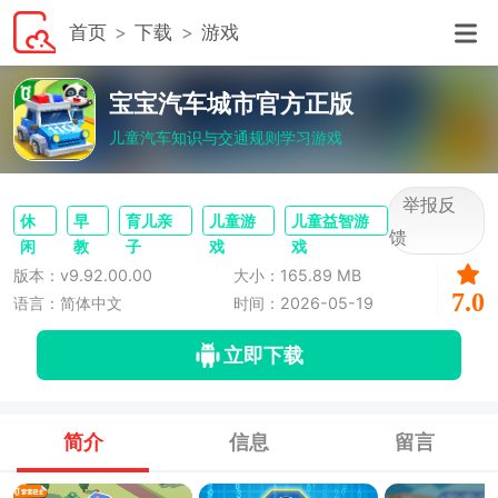
首页
下载
游戏
宝宝汽车城市官方正版
儿童汽车知识与交通规则学习游戏
举报反
休
早
育儿亲
儿童游
儿童益智游
馈
闲
教
子
戏
戏
版本：v9.92.00.00
大小：165.89 MB
7.0
语言：简体中文
时间：2026-05-19
立即下载
简介
信息
留言