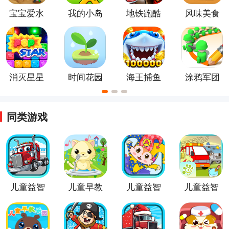
宝宝爱水
我的小岛
地铁跑酷
风味美食
果蔬菜官
街正版
方正版
消灭星星
时间花园
海王捕鱼
涂鸦军团
全新版
手游
2026最新
版
同类游戏
儿童益智
儿童早教
儿童益智
儿童益智
汽车
游戏乐园
汽车乐园