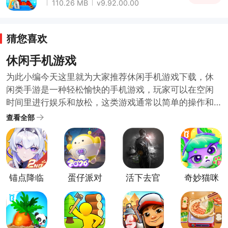
110.26 MB
v9.92.00.00
猜您喜欢
休闲手机游戏
为此小编今天这里就为大家推荐休闲手机游戏下载，休
闲类手游是一种轻松愉快的手机游戏，玩家可以在空闲
时间里进行娱乐和放松，这类游戏通常以简单的操作和
可爱的图形设计为特点，让玩家能够轻松上手并享受游
查看全部
戏过程，例如，一些经典的休闲类手游包括消除类游
戏、跳跃类游戏、解谜类游戏等，无需太多思考或投入
精力，休闲类手游可以帮助玩家放松身心，缓解压力。
感兴趣的臭宝宝们可以来下载一款试一试哦~
锚点降临
蛋仔派对
活下去官
奇妙猫咪
手游
方版
世界最新
版本