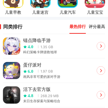
儿童早教
儿童迷宫
儿童汽车
儿童宝宝
乐园
游戏
游戏官方
医院
版
同类排行
最热排行
评分最高
锚点降临手游
4.0
1.35 GB
科幻策略卡牌拯救地球
蛋仔派对
6.0
1.97 GB
画风非常可爱的派对手游
活下去官方版
4.8
268.29 MB
末日生存探索与策略结合