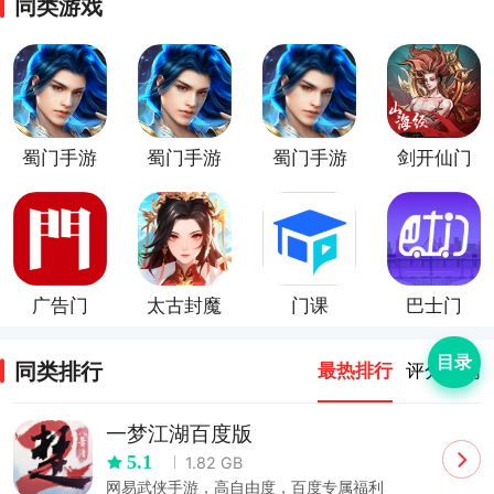
同类游戏
蜀门手游
蜀门手游
蜀门手游
剑开仙门
vivo版
小米版
oppo客
户端
广告门
太古封魔
门课
巴士门
录2（3D
app
国风修
目录
同类排行
最热排行
评分最高
仙）
一梦江湖百度版
5.1
1.82 GB
网易武侠手游，高自由度，百度专属福利