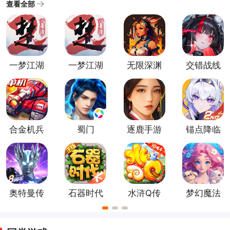
些游戏通常拥有深入的剧情和复杂的角色发展系统，给
查看全部
玩家带来身临其境的沉浸式体验，如果你对角色扮演游
戏感兴趣，下面这些游戏值得一试！快来挑选一个开始
你的冒险之旅吧！
一梦江湖
一梦江湖
无限深渊
交错战线
百度版
正式版
手游
官方正版
合金机兵
蜀门
逐鹿手游
锚点降临
官方版
手游
奥特曼传
石器时代
水浒Q传
梦幻魔法
奇英雄官
觉醒最新
手游
屋官方版
方版
版