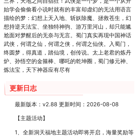
三界，天地之间自猖狂！武侠是一个梦，是一个从开
始学会偷偷看小说时就有的丰富却虚幻的无法用语言
描绘的梦：幻想上天入地、斩妖除魔、拯救苍生，幻
想持逆天法宝、坐独特神驹、游万里河山，却只能尴
尬面对梦醒后的无奈与无言。蜀门真实再现中国神话
武侠，何谓之仙，何谓之侠，何谓之仙侠。入蜀门，
终圆梦，得真道，踏仙境，创传说。太上老君的炼丹
炉、孙悟空的金箍棒、哪吒的乾坤圈，蜀门修元神、
炼法宝，天下神器应有尽有
更新日志
最新版本：v2.88 更新时间：2026-08-08
【主题活动】
1、全新洞天福地主题活动即将开启，海量奖励等