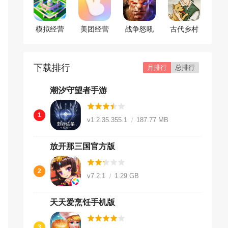
模拟经营
美团经营
战争怒吼
古代乡村
我的大学
宝app
手游
人生游戏
安卓版
下载排行
月排行
总排行
潮汐守望者手游
1
v1.2.35.355.1
187.77 MB
放开那三国官方版
2
v7.2.1
1.29 GB
天天爱烹饪手机版
3