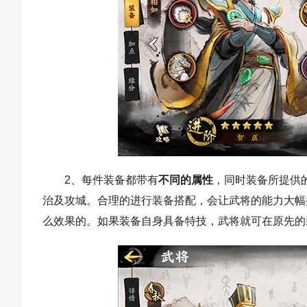
2、每件装备都带有
不同的属性
，同时装备所提供
治及攻城。合理的进行装备搭配，会让武将的能力大幅
么效果的。如果装备自身具备特技，武将就可在原先的