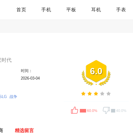
首页
手机
平板
耳机
手表
汉时代
6.0
时间：
2026-03-04
SLG
战争
60.0%
40.0%
商
精选留言