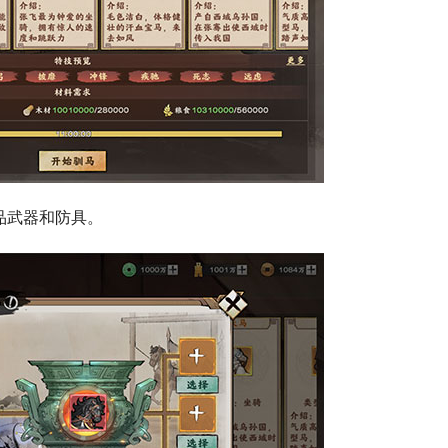
品武器和防具。