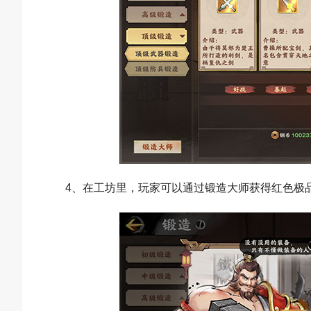
4、在工坊里，玩家可以通过锻造大师获得红色极