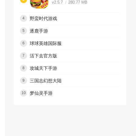
v2.5.7
280.77 MB
野蛮时代游戏
4
逐鹿手游
5
球球英雄国际服
6
活下去官方版
7
攻城天下手游
8
三国志幻想大陆
9
梦仙灵手游
10