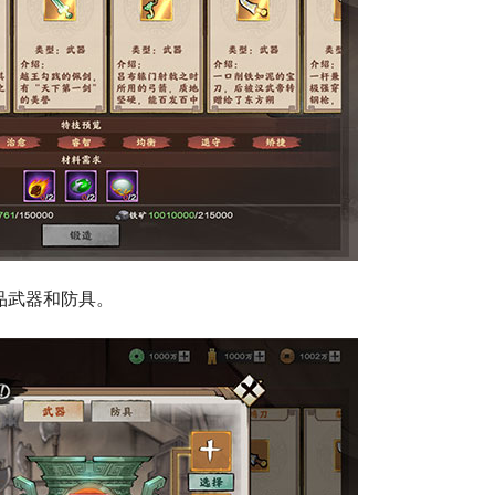
品武器和防具。