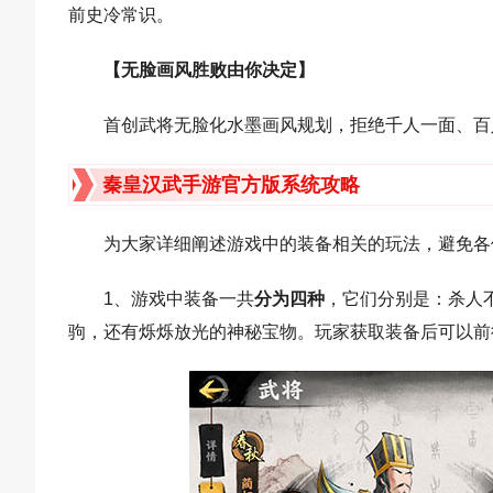
前史冷常识。
【无脸画风胜败由你决定】
首创武将无脸化水墨画风规划，拒绝千人一面、百
秦皇汉武手游官方版系统攻略
为大家详细阐述游戏中的装备相关的玩法，避免各
1、游戏中装备一共
分为四种
，它们分别是：杀人
驹，还有烁烁放光的神秘宝物。玩家获取装备后可以前