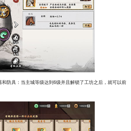
器和防具：当主城等级达到6级并且解锁了工坊之后，就可以前