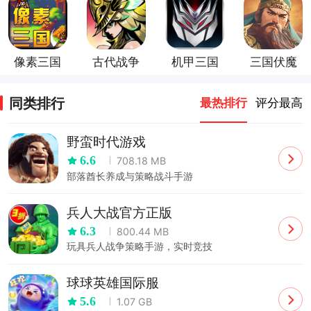
像素三国
古代战争
机甲三国
三国伏魔
游戏
录
同类排行
最热排行
评分最高
野蛮时代游戏
6.6
708.18 MB
部落酋长养成与策略战斗手游
兵人大战官方正版
6.3
800.44 MB
玩具兵人战争策略手游，实时竞技
球球英雄国际服
5.6
1.07 GB