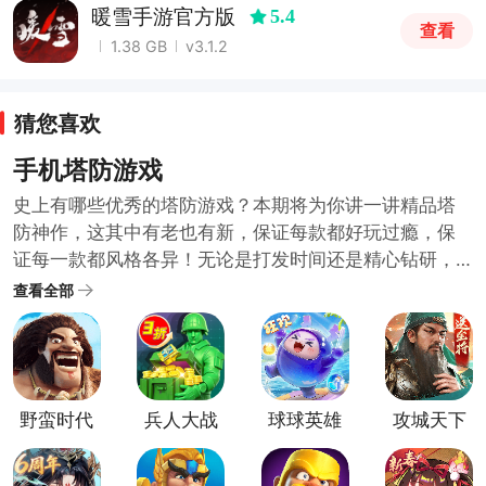
暖雪手游官方版
5.4
查看
1.38 GB
v3.1.2
猜您喜欢
手机塔防游戏
史上有哪些优秀的塔防游戏？本期将为你讲一讲精品塔
防神作，这其中有老也有新，保证每款都好玩过瘾，保
证每一款都风格各异！无论是打发时间还是精心钻研，
都可以让你玩上很久很久！塔防类手游是一种策略游
查看全部
戏，玩家需要建立防御塔来抵御敌人的进攻。通过布置
不同类型的塔和升级它们，玩家可以保护自己的领地免
受敌人的侵害。在这类游戏中玩家需要考虑塔的位置、
类型以及敌人的特点和行动路径。只有合理地规划和运
野蛮时代
兵人大战
球球英雄
攻城天下
用塔，才能有效地击败敌人并顺利通关。快快来下载体
游戏
官方正版
国际服
手游
验把。