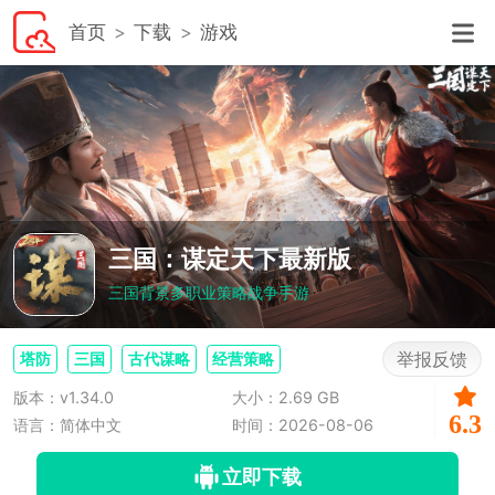
首页
下载
游戏
三国：谋定天下最新版
三国背景多职业策略战争手游
举报反馈
塔防
三国
古代谋略
经营策略
版本：v1.34.0
大小：2.69 GB
6.3
语言：简体中文
时间：2026-08-06
立即下载