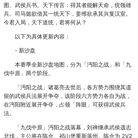
图、武侯兵书。天下传言：得其者能解天命，统领雄
兵。司马懿欲借其一统天下，姜维欲承其兴复汉室。
今君入局，天下道统，君将何从？
以下为具体更新内容：
- 新沙盘
本赛季全新沙盘地图，分为「沔阳之战」和「九
伐中原」两个阶段。
「沔阳之战」诸葛亮去世后，各方势力围绕其遗
留的武侯兵法展开争夺，该阶段六方势力各自为战，
在沔阳附近展开争夺，占领「阵眼」可获得武侯兵
法。
「九伐中原」沔阳之战落幕，刘禅继承武侯遗志
北伐，主公将在陈仓、祁山堡重新落州。陈仓为 2V2