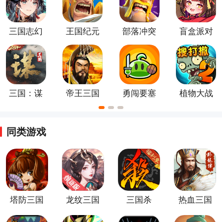
三国志幻
王国纪元
部落冲突
盲盒派对
想大陆
手游
官方正版
手机版
三国：谋
帝王三国
勇闯要塞
植物大战
定天下最
官方经典
僵尸2
新版
版
同类游戏
塔防三国
龙纹三国
三国杀
热血三国
志