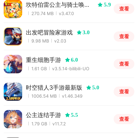
坎特伯雷公主与骑士唤醒
5.9
查看
冠军之剑的奇幻冒险手游
270.74 MB
v3.47.0
出发吧冒险家游戏
3.0
查看
9.98 MB
v2.03
重生细胞手游
6.0
查看
1.61 GB
v3.5.14-bilibili-UO
时空猎人3手游最新版
5.0
查看
1006.54 MB
v1.46.349
公主连结手游
5.5
查看
1.79 GB
v11.7.2