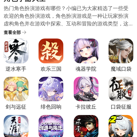
热门角色扮演游戏有哪些？小编已为大家精选了一些受
欢迎的角色扮演游戏，角色扮演游戏是一种让玩家扮演
虚构角色并在游戏中探索、互动和冒险的游戏类型，这
些游戏通常拥有深入的剧情和复杂的角色发展系统，给
查看全部
玩家带来身临其境的沉浸式体验，如果你对角色扮演游
戏感兴趣，下面这些游戏值得一试！快来挑选一个开始
你的冒险之旅吧！
逆水寒手
欢乐三国
魂器学院
魔域口袋
游官方版
杀官方版
手游
版
剑与远征
绯色回响
卡拉彼丘
口袋征服
官方版
国际服
官方正版
官方正版