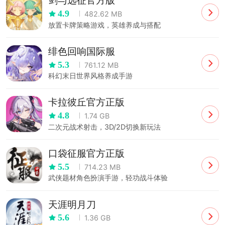
剑与远征官方版
4.9
482.62 MB
放置卡牌策略游戏，英雄养成与搭配
绯色回响国际服
5.3
761.12 MB
科幻末日世界风格养成手游
卡拉彼丘官方正版
4.8
1.74 GB
二次元战术射击，3D/2D切换新玩法
口袋征服官方正版
5.5
714.23 MB
武侠题材角色扮演手游，轻功战斗体验
天涯明月刀
5.6
1.36 GB