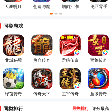
天涯明月
创造与魔
烟雨江湖
绝区零手
刀
法手游
游官方最
新版
同类游戏
龙城秘境
热血传奇
君临传奇
蛮荒传奇
（复古传
官方正版
奇）
绿茵传奇
传奇天下
主宰传奇
圣域传奇
同类排行
最热排行
评分最高