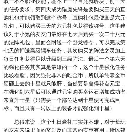
取一本本职业技能，基本上一个首充就解决了前三天
的任务要求，第四天成为猎魔先锋是要购买三天的直
购礼包才能领取到这个称号，直购礼包最便宜是六元
礼包，可以购买三天的六元礼包获得该称号。这里建
议对于小氪的友友们最好在七天后购买一次二十八元
的法阵礼包，里面会附送一个卧龙镖令，可以完成第
七天的押送高级镖车任务，其次购买的阵法之灵加上
每日任务获得足以升级到三级阵法。最后一个第六天
的强化任务其实算是最难的一个，这个十星强化任务
比较看脸，因为强化非常的吃金币，所以单纯靠金币
硬砸上去的十星就只能肝，当然要是舍得花点元宝，
在强化到六星后可以通过元宝购买幸运石增加成功率
来直升十星（只需要一个部位达到十星便可完成目
标，而且只有一转以上的装备才能强化到十星）
总得来说，这个七日豪礼其实并不难，对于长玩
的友友来说里面的奖励反而非常的实惠有用，所以建