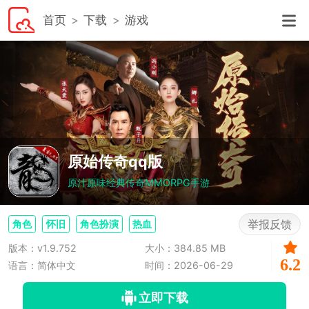
首页
下载
游戏
原始传奇qq版
原汁原味经典传奇MMORPG手游
举报反馈
角色
怀旧
角色扮演
热血
版本：v1.9.752
大小：384.85 MB
6.2
语言：简体中文
时间：2026-06-29
立即下载