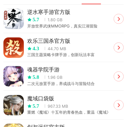
逆水寒手游官方版
5.7
1.80 GB
开放世界武侠MMORPG，真实江湖冒险
欢乐三国杀官方版
4.3
44.70 MB
三国主题策略卡牌手游，创新玩法丰富
魂器学院手游
5.8
1.96 GB
二次元放置手游，养成战斗与冒险结合
魔域口袋版
5.7
967.33 MB
重燃《魔域》十五年的青春热血，重温《魔域》
的无限感动！