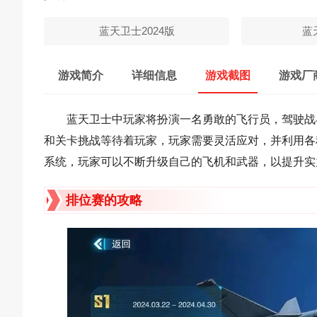
蓝天卫士2024版
蓝
游戏简介
详细信息
游戏截图
游戏厂
蓝天卫士中玩家将扮演一名勇敢的飞行员，驾驶战
和关卡挑战等待着玩家，玩家需要灵活应对，并利用各
系统，玩家可以不断升级自己的飞机和武器，以提升实
排位赛的攻略