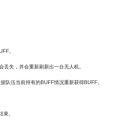
UFF。
FF会丢失，并会重新刷新出一台无人机。
根据队伍当前持有的BUFF情况重新获得BUFF。
时结束。