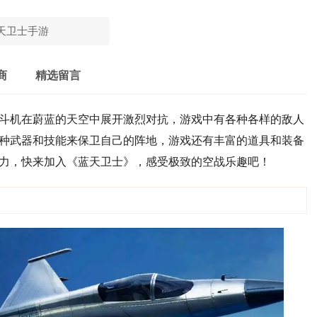
天卫士手游
商
精选留言
斗机在蔚蓝的天空中展开激烈对抗，游戏中有各种各样的敌人
种武器和技能来保卫自己的阵地，游戏还有丰富的道具和装备
力，快来加入《蓝天卫士》，感受极致的空战乐趣吧！