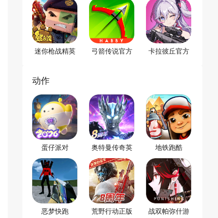
迷你枪战精英
弓箭传说官方
卡拉彼丘官方
2026新版
正版
正版
动作
蛋仔派对
奥特曼传奇英
地铁跑酷
雄官方版
恶梦快跑
荒野行动正版
战双帕弥什游