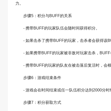
力。
步骤5：积分与BUFF的关系
- 携带BUFF的玩家队伍会随时间获得积分。
- 如果击杀了携带BUFF的玩家，击杀者会获得该B
- 如果携带BUFF的玩家被非敌对玩家击杀，BU
- 携带BUFF的玩家的队友在被击落后复活时，会
步骤6：游戏结束条件
- 游戏会在时间结束或任一队伍积分达到2000分
步骤7：积分获取方式