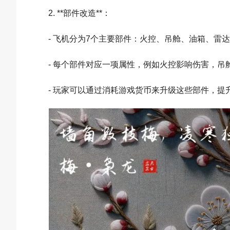
2. **部件改造**：
- 飞机分为7个主要部件：火控、吊舱、油箱、雷
- 每个部件对应一项属性，例如火控影响伤害，吊
- 玩家可以通过消耗游戏货币来升级这些部件，提