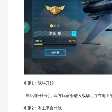
步骤1：战斗开始
- 当比赛开始时，双方玩家会进入战场，并在海上
步骤2：海上平台对战