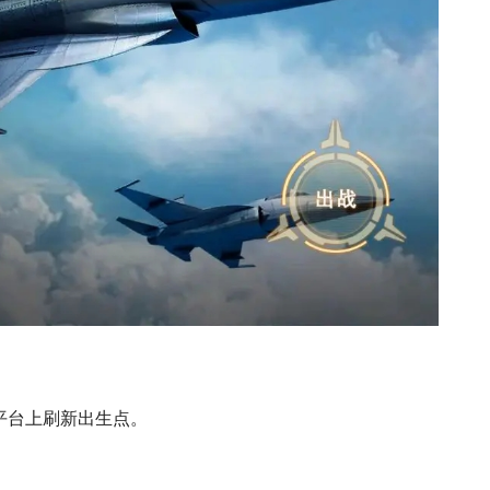
平台上刷新出生点。