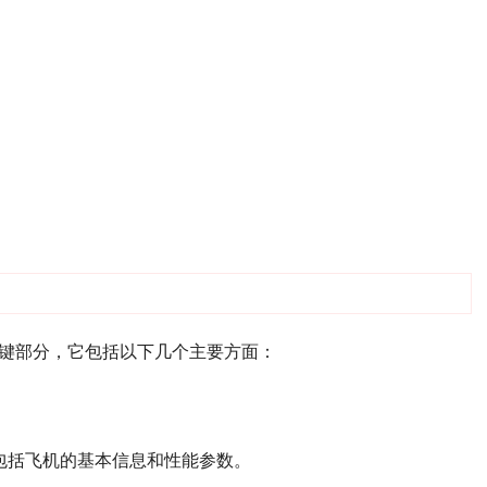
键部分，它包括以下几个主要方面：
，包括飞机的基本信息和性能参数。