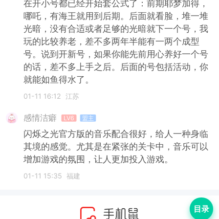
在开小号都已经开始套公式了：前期耶梦加得，
哪吒，有海王就用到后期。后面就看脸，堆一堆
光暗，没有合适或者足够的光暗就下一个号，我
玩的比较养老，差不多两年半能有一两个成型
号。说到开新号，如果你能先前用心养好一个号
的话，差不多上手之后。后面的号包括活动，你
就能如鱼得水了。
01-11 16:12
江苏
感情洁癖
LV6
盟主
闪烁之光官方版的音乐配合很好，给人一种身临
其境的感觉。尤其是在紧张的关卡中，音乐可以
增加游戏的氛围，让人更加投入游戏。
01-11 15:35
福建
目录