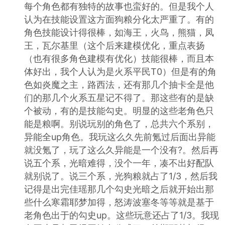
每个角色都有独特的故事也蛮好的。但是我个人
认为在技能设置这方面狗粮分化太严重了。有的
角色技能设计得很棒，如海王，火鸟，熊猫，凤
王，瓦尔基里（这个后来建模优化，重点表扬
（也有很多角色建模有优化）技能很棒，而且本
体好出，我个人认为是火系平民T0）但是有的角
色如炎魔之主，路西法，还有那几个抽卡全是他
们的那几个火系五星记不得了。那这些有的是缺
个被动，有的是技能勾史。明显的这些老角色只
能是粮啊。别说玩别的角色了，总共六个系别，
异能全up角色。我玩这么久先前氪过后面出异能
就没氪了，玩了这么久异能是一个没有?。然后再
说五个系，光暗难得，没个一年，凑不出好配队
就别说了。说三个系，光狗粮就占了1/3，然后我
记得是出完佳瑶那几个勾史光暗之后就开始出那
些什么寒霜耶梦加得，怒涛波塞冬等等就是基于
老角色出于的勾史up。这些玩意还占了1/3。我现