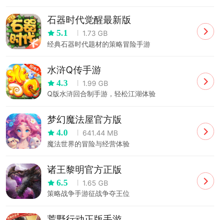
石器时代觉醒最新版
5.1
1.73 GB
经典石器时代题材的策略冒险手游
水浒Q传手游
4.3
1.99 GB
Q版水浒回合制手游，轻松江湖体验
梦幻魔法屋官方版
4.0
641.44 MB
魔法世界的冒险与经营体验
诸王黎明官方正版
6.5
1.65 GB
策略战争手游征战争夺王位
荒野行动正版手游