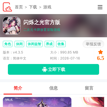
首页
下载
游戏
闪烁之光官方版
二次元卡牌放置冒险游戏
举报反馈
角色
休闲
休闲益智
养成
收集
版本：v4.3.5
大小：990.85 MB
6.5
语言：简体中文
时间：2026-07-16
立即下载
简介
信息
留言