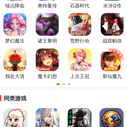
锚点降临
奥特曼传
石器时代
水浒Q传
手游
奇英雄官
觉醒最新
手游
方版
版
梦幻魔法
诸王黎明
荒野行动
战双帕弥
屋官方版
官方正版
正版手游
什游戏
我在大清
魔卡幻想
上古王冠
新仙魔九
当皇帝手
官方正版
手游最新
界官方版
游
版
同类游戏