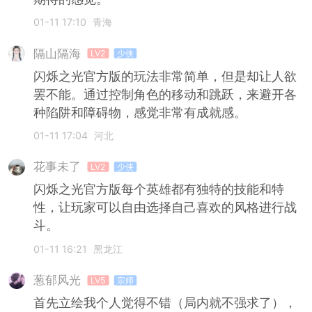
01-11 17:10
青海
隔山隔海
LV2
少侠
闪烁之光官方版的玩法非常简单，但是却让人欲
罢不能。通过控制角色的移动和跳跃，来避开各
种陷阱和障碍物，感觉非常有成就感。
01-11 17:04
河北
花事未了
LV2
少侠
闪烁之光官方版每个英雄都有独特的技能和特
性，让玩家可以自由选择自己喜欢的风格进行战
斗。
01-11 16:21
黑龙江
葱郁风光
LV5
宗师
首先立绘我个人觉得不错（局内就不强求了），