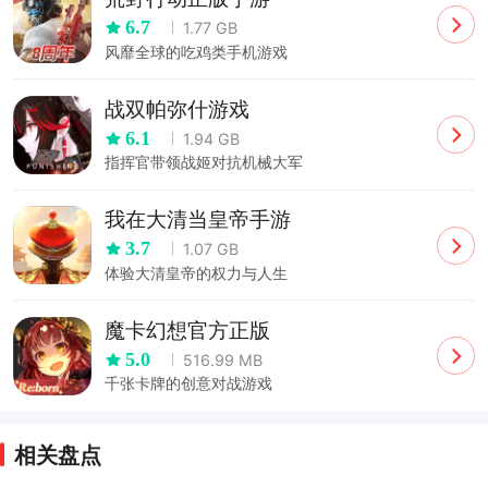
6.7
1.77 GB
风靡全球的吃鸡类手机游戏
战双帕弥什游戏
6.1
1.94 GB
指挥官带领战姬对抗机械大军
我在大清当皇帝手游
3.7
1.07 GB
体验大清皇帝的权力与人生
魔卡幻想官方正版
5.0
516.99 MB
千张卡牌的创意对战游戏
相关盘点