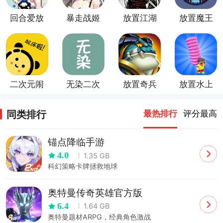
回合爱放
暴走战姬
放置江湖
放置魔王
置
（二次元
卡牌手
游）
二次元闹
无染二次
放置奇兵
放置水上
钟
元
最新官方
乐园
版
同类排行
最热排行
评分最高
锚点降临手游
4.0
1.35 GB
科幻策略卡牌拯救地球
奥特曼传奇英雄官方版
6.4
1.64 GB
奥特曼题材ARPG，经典角色激战