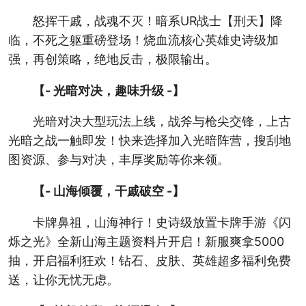
怒挥干戚，战魂不灭！暗系UR战士【刑天】降
临，不死之躯重磅登场！烧血流核心英雄史诗级加
强，再创策略，绝地反击，极限输出。
【- 光暗对决，趣味升级 -】
光暗对决大型玩法上线，战斧与枪尖交锋，上古
光暗之战一触即发！快来选择加入光暗阵营，搜刮地
图资源、参与对决，丰厚奖励等你来领。
【- 山海倾覆，干戚破空 -】
卡牌鼻祖，山海神行！史诗级放置卡牌手游《闪
烁之光》全新山海主题资料片开启！新服爽拿5000
抽，开启福利狂欢！钻石、皮肤、英雄超多福利免费
送，让你无忧无虑。