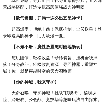
玩转策略，奇兵组合！化身元素操控师，五大阵
营战略搭配，打造专属高颜值强战力神明团。
【欧气爆棚，开局十连必出五星神卡】
超高爆率，拒绝非酋！保底机制，全员欧皇！登
录即送高阶神卡，助力欧爆一夏。
【不氪不肝，魔性放置随时随地畅玩】
随玩随停，轻松收益！珍稀装备，挂机全线掉
落！分身战斗，轻松收割资源！寻回神器，重塑神
域！你，就是穿越时空的天命召唤师。
【你的神域，我来守护】
天命召唤，守护神域！挑战“镇魂街”、秘境探
险、跨服赛、公会战、竞技场等趣味玩法自由探索。