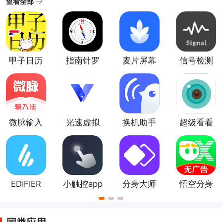
查看全部
保障手机的正常运行和用户数据的安全。对手机网络和
应用程序进行实时监控和拦截，防止恶意程序的入侵和
数据的泄露。手机安全软件有效地提高了手机的防病毒
和安全能力，保护了用户的隐私和数据安全。可靠的手
甲子日历
指南针罗
麦片屏幕
信号检测
机安全软件有哪些?小编在这推荐了几款，用户可以非常
app
盘app
翻译app
仪app
轻松的使用他们管理手机，杜绝恶意软件，减少手机安
全风险。
微脉输入
光速虚拟
换机助手
超级看看
法
机官方版
app
EDIFIER
小触控app
分身大师
悟空分身
Connect
app
app