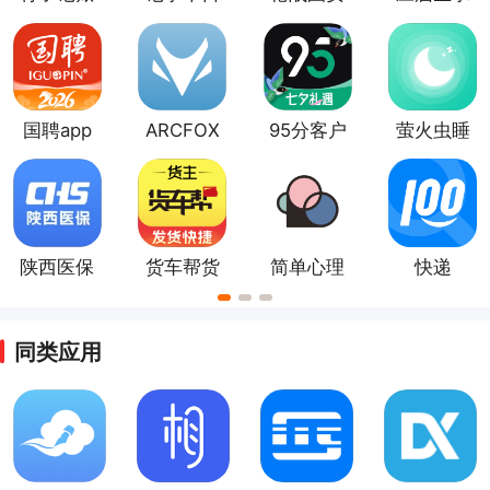
app
记app
卓版
职app
国聘app
ARCFOX
95分客户
萤火虫睡
极狐app
端
眠
陕西医保
货车帮货
简单心理
快递
主版app
app
100app
同类应用