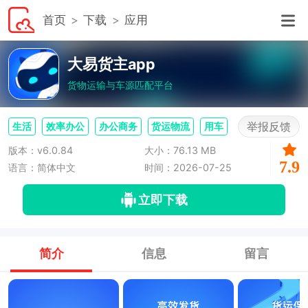
首页
下载
应用
大易货主app
货物运输与车源匹配平台
举报反馈
生活
效率办公
办公商务
货运物流
用车
版本：v6.0.84
大小：76.13 MB
7.9
语言：简体中文
时间：2026-07-25
立即下载
简介
信息
留言