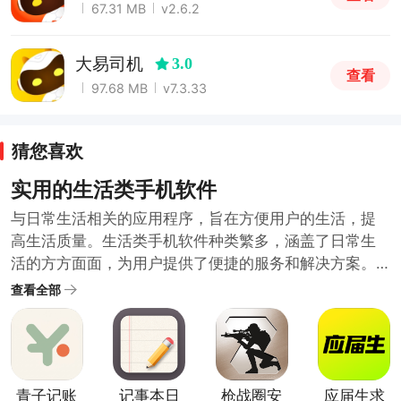
67.31 MB
v2.6.2
大易司机
3.0
查看
97.68 MB
v7.3.33
猜您喜欢
实用的生活类手机软件
与日常生活相关的应用程序，旨在方便用户的生活，提
高生活质量。生活类手机软件种类繁多，涵盖了日常生
活的方方面面，为用户提供了便捷的服务和解决方案。
随着科技的发展和人们生活水平的提高，生活类手机软
查看全部
件也在不断推陈出新，满足用户日益增长的需求。哪些
生活类软件比较实用呢？小编在生活类软件合集中为大
家整理了很多日常需要的好用方便的生活类手机软件。
需要的用户可以下载体验便捷的生活服务。
青子记账
记事本日
枪战圈安
应届生求