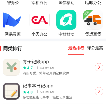
智办公
宰相办公
国信移动
哒咔办公
app
办公app
app
网易灵犀
小天办公
中移移动
货运宝货
办公
办公app
主端
同类排行
最热排行
评分最高
青子记账app
4.7
44.82 MB
清新可爱、简单易用的记账软件
记事本日记app
4.0
53.39 MB
多功能私密记事本，轻松记录生活