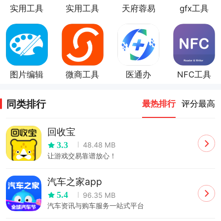
实用工具
实用工具
天府蓉易
gfx工具
箱
办
图片编辑
微商工具
医通办
NFC工具
工具
app
同类排行
最热排行
评分最高
回收宝
3.3
48.48 MB
让游戏交易靠谱放心！
汽车之家app
5.4
96.35 MB
汽车资讯与购车服务一站式平台