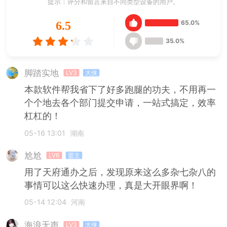
提示：评分和留言来自不同类型设备的用户。
65.0%
6.5
35.0%
脚踏实地
LV3
大侠
本款软件帮我省下了好多跑腿的功夫，不用再一
个个地去各个部门提交申请，一站式搞定，效率
杠杠的！
05-16 13:01
湖南
尬尬
LV6
盟主
用了天府通办之后，发现原来这么多杂七杂八的
事情可以这么快速办理，真是大开眼界啊！
05-14 12:04
河南
海浪无声
LV3
大侠