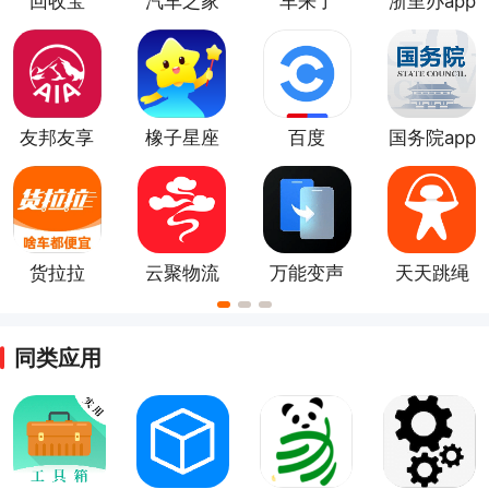
回收宝
汽车之家
车来了
浙里办app
app
最新版
友邦友享
橡子星座
百度
国务院app
app
软件
CarLife最
新版app
货拉拉
云聚物流
万能变声
天天跳绳
官方版
器大师
app
同类应用