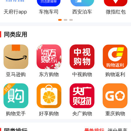
天府行app
车拖车司
西安泊车
微指红包
机端app
同类应用
亚马逊购
东方购物
中视购物
购物返利
物app
app
app
联盟
购物党手
好享购物
央广购物
重庆购物
机版
app
app
狂app
同类排行
最热排行
评分最高