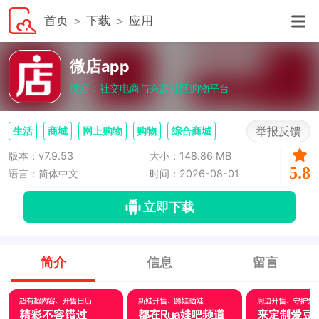
首页
下载
应用
微店app
微店：社交电商与兴趣社区购物平台
举报反馈
生活
商城
网上购物
购物
综合商城
版本：v7.9.53
大小：148.86 MB
5.8
语言：简体中文
时间：2026-08-01
立即下载
简介
信息
留言