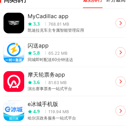
MyCadillac app
3.3
768.81 MB
凯迪拉克车主专属智能管理应用
闪送app
5.8
65.22 MB
同城即时配送60分钟送达
摩天轮票务app
3.6
81.63 MB
演出赛事票务一站式平台
e冰城手机版
4.9
119.94 MB
哈尔滨政务服务一站式平台