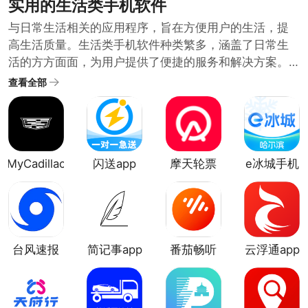
实用的生活类手机软件
与日常生活相关的应用程序，旨在方便用户的生活，提
高生活质量。生活类手机软件种类繁多，涵盖了日常生
活的方方面面，为用户提供了便捷的服务和解决方案。
随着科技的发展和人们生活水平的提高，生活类手机软
查看全部
件也在不断推陈出新，满足用户日益增长的需求。哪些
生活类软件比较实用呢？小编在生活类软件合集中为大
家整理了很多日常需要的好用方便的生活类手机软件。
需要的用户可以下载体验便捷的生活服务。
MyCadillac
闪送app
摩天轮票
e冰城手机
app
务app
版
台风速报
简记事app
番茄畅听
云浮通app
app
音乐版app