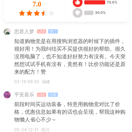
70.0%
7.0
30.0%
思君入梦
LV4
掌门
知道购物党是在用搜狗浏览器的时候下的插件，
很好用！为我纠结买不买提供很好的帮助。很久
没用电脑了，也不知道好好努力有没有。今天突
然想试试手机有没有，竟然有！比价功能还是原
来的配方！赞
03-19 09:30
福建
平安喜乐
LV5
宗师
前段时间买运动装备，特意用购物党对比了价
格，优惠信息如果有的话也会呈现，帮我这种购
物懒人省心不少～
05-24 12:31
四川