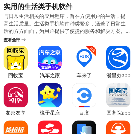
实用的生活类手机软件
与日常生活相关的应用程序，旨在方便用户的生活，提
高生活质量。生活类手机软件种类繁多，涵盖了日常生
活的方方面面，为用户提供了便捷的服务和解决方案。
随着科技的发展和人们生活水平的提高，生活类手机软
查看全部
件也在不断推陈出新，满足用户日益增长的需求。哪些
生活类软件比较实用呢？小编在生活类软件合集中为大
家整理了很多日常需要的好用方便的生活类手机软件。
需要的用户可以下载体验便捷的生活服务。
回收宝
汽车之家
车来了
浙里办app
app
最新版
友邦友享
橡子星座
百度
国务院app
app
软件
CarLife最
新版app