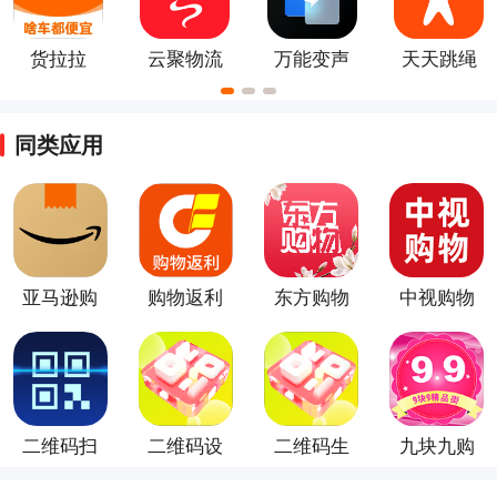
货拉拉
云聚物流
万能变声
天天跳绳
官方版
器大师
app
同类应用
亚马逊购
购物返利
东方购物
中视购物
物app
联盟
app
app
二维码扫
二维码设
二维码生
九块九购
描
计app
成器
物