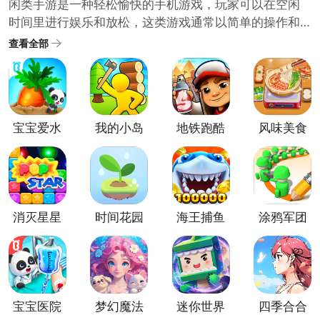
闲类手游是一种轻松愉快的手机游戏，玩家可以在空闲
时间里进行娱乐和放松，这类游戏通常以简单的操作和
可爱的图形设计为特点，让玩家能够轻松上手并享受游
查看全部
戏过程，例如，一些经典的休闲类手游包括消除类游
戏、跳跃类游戏、解谜类游戏等，无需太多思考或投入
精力，休闲类手游可以帮助玩家放松身心，缓解压力。
感兴趣的臭宝宝们可以来下载一款试一试哦~
宝宝爱水
我的小岛
地铁跑酷
风味美食
果蔬菜官
街正版
方正版
消灭星星
时间花园
海王捕鱼
涂鸦军团
全新版
手游
2026最新
版
宝宝医院
梦幻魔法
迷你世界
四季合合