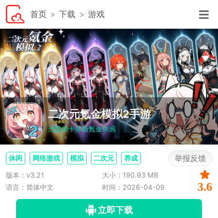
首页
下载
游戏
二次元氪金模拟2手游
无限抽卡体验氪金快感
举报反馈
休闲
网络游戏
模拟
二次元
养成
版本：v3.21
大小：190.93 MB
3.6
语言：简体中文
时间：2026-04-09
立即下载