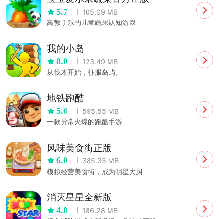
5.7
105.09 MB
寓教于乐的儿童蔬果认知游戏
我的小岛
8.0
123.49 MB
从伐木开始，征服岛屿。
地铁跑酷
5.6
595.55 MB
一款异常火爆的跑酷手游
风味美食街正版
6.0
385.35 MB
模拟经营美食街，成为明星大厨
消灭星星全新版
4.8
186.28 MB