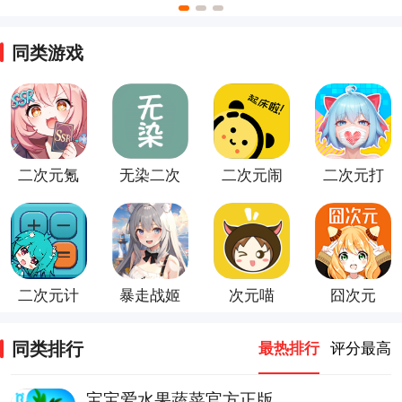
手机版
屋官方版
官方版
同类游戏
二次元氪
无染二次
二次元闹
二次元打
金模拟器
元
钟
印机游戏
游戏
二次元计
暴走战姬
次元喵
囧次元
算器app
（二次元
卡牌手
同类排行
最热排行
评分最高
游）
宝宝爱水果蔬菜官方正版