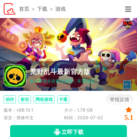
首页
下载
游戏
荒野乱斗最新官方版
多人竞技生存射击游戏，丰富玩法
举报反馈
动作
射击
网络游戏
卡通
版本：v68.10.1
大小：1.79 GB
5.1
语言：简体中文
时间：2026-07-02
立即下载