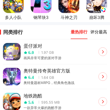
版
多人小队
钢琴块3
斗神之刃
崩坏3腾
枪战
官方版
最新官方
讯版
版
同类排行
最热排行
评分最高
蛋仔派对
6.0
1.97 GB
画风非常可爱的派对手游
奥特曼传奇英雄官方版
6.4
1.64 GB
奥特曼题材ARPG，经典角色激战
地铁跑酷
5.6
595.55 MB
一款异常火爆的跑酷手游