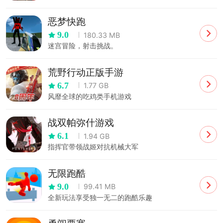
恶梦快跑
9.0
180.33 MB
迷宫冒险，射击挑战。
荒野行动正版手游
6.7
1.77 GB
风靡全球的吃鸡类手机游戏
战双帕弥什游戏
6.1
1.94 GB
指挥官带领战姬对抗机械大军
无限跑酷
9.0
99.41 MB
全新玩法享受独一无二的跑酷乐趣