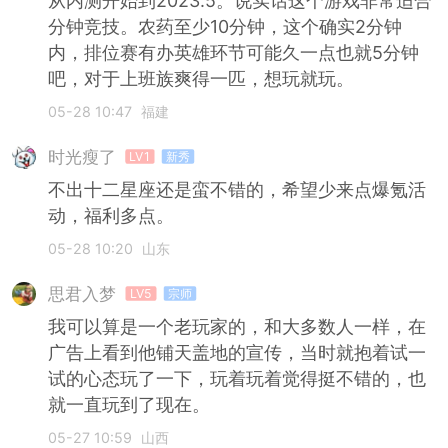
从内测开始到2023.5。说实话这个游戏非常适合
分钟竞技。农药至少10分钟，这个确实2分钟
内，排位赛有办英雄环节可能久一点也就5分钟
吧，对于上班族爽得一匹，想玩就玩。
05-28 10:47
福建
时光瘦了
LV1
新秀
不出十二星座还是蛮不错的，希望少来点爆氪活
动，福利多点。
05-28 10:20
山东
思君入梦
LV5
宗师
我可以算是一个老玩家的，和大多数人一样，在
广告上看到他铺天盖地的宣传，当时就抱着试一
试的心态玩了一下，玩着玩着觉得挺不错的，也
就一直玩到了现在。
05-27 10:59
山西