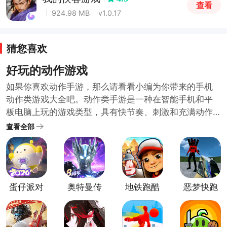
查看
924.98 MB
v1.0.17
猜您喜欢
好玩的动作游戏
如果你喜欢动作手游，那么请看看小编为你带来的手机
动作类游戏大全吧。动作类手游是一种在智能手机和平
板电脑上玩的游戏类型，具有快节奏、刺激和充满动作
元素的特点，玩家通常可以控制一个角色进行战斗、跳
查看全部
跃、攀爬、操控车辆等操作，通过完成关卡或挑战来获
得胜利，这些游戏通常具有华丽的画面和各种特殊效
果，同时还可以与其他玩家进行竞技或合作。小编以下
推荐的安卓动作手游并不是绝对，根据自己的喜好下载
蛋仔派对
奥特曼传
地铁跑酷
恶梦快跑
体验把。
奇英雄官
方版