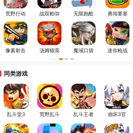
荒野行动
战双帕弥
无限跑酷
勇闯要塞
正版手游
什游戏
像素射击
汤姆猫英
魔域口袋
迷你枪战
正版
雄跑酷手
版
精英2026
游
新版
同类游戏
乱斗堂3
荒野乱斗
乱斗王者
崩坏3官
账号绑定
官方版
方版
工具官方