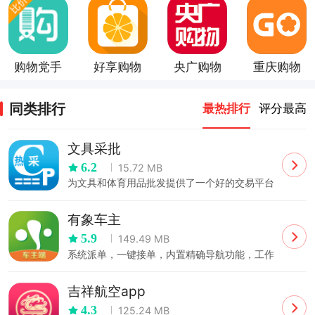
购物党手
好享购物
央广购物
重庆购物
机版
app
app
狂app
同类排行
最热排行
评分最高
文具采批
6.2
15.72 MB
为文具和体育用品批发提供了一个好的交易平台
有象车主
5.9
149.49 MB
系统派单，一键接单，内置精确导航功能，工作
更加得心应手
吉祥航空app
4.3
125.24 MB