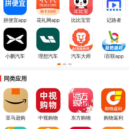
拼便宜app
花礼网app
比比宝官
记路者
方版
小鹏汽车
理想汽车
汽车大师
i百联app
app
app
app
同类应用
亚马逊购
中视购物
东方购物
购物返利
物app
app
app
联盟