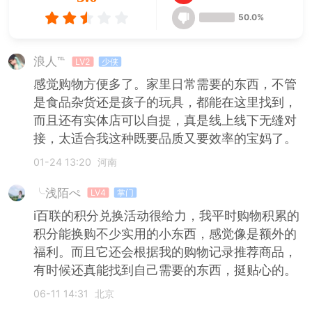
50.0%
浪人℡
LV2
少侠
感觉购物方便多了。家里日常需要的东西，不管
是食品杂货还是孩子的玩具，都能在这里找到，
而且还有实体店可以自提，真是线上线下无缝对
接，太适合我这种既要品质又要效率的宝妈了。
01-24 13:20
河南
╰浅陌ぺ
LV4
掌门
i百联的积分兑换活动很给力，我平时购物积累的
积分能换购不少实用的小东西，感觉像是额外的
福利。而且它还会根据我的购物记录推荐商品，
有时候还真能找到自己需要的东西，挺贴心的。
06-11 14:31
北京