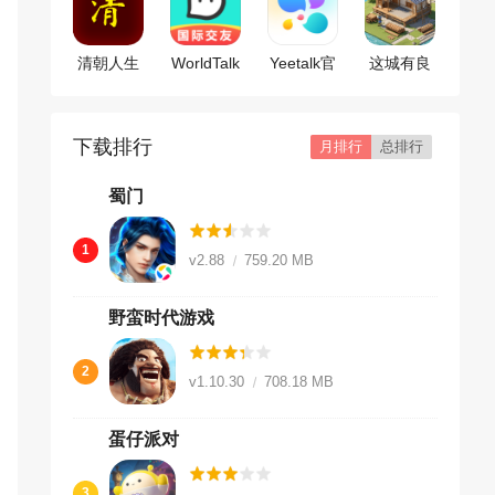
清朝人生
WorldTalk
Yeetalk官
这城有良
养成记官
官方正版
方正版
田官方正
方正版
版
下载排行
月排行
总排行
蜀门
1
v2.88
759.20 MB
野蛮时代游戏
2
v1.10.30
708.18 MB
蛋仔派对
3