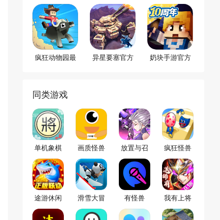
服
官方版
疯狂动物园最
异星要塞官方
奶块手游官方
新版
正版
正版
同类游戏
单机象棋
画质怪兽
放置与召
疯狂怪兽
官方正版
官方正版
唤官方正
蛋官方正
版
版
途游休闲
滑雪大冒
有怪兽
我有上将
捕鱼官方
险官方正
官方正版
正版
版