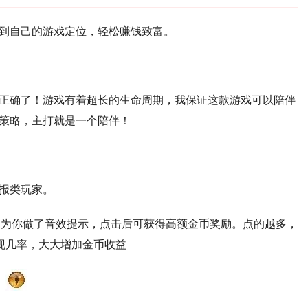
到自己的游戏定位，轻松赚钱致富。
正确了！游戏有着超长的生命周期，我保证这款游戏可以陪伴
策略，主打就是一个陪伴！
报类玩家。
心的为你做了音效提示，点击后可获得高额金币奖励。点的越多，
出现几率，大大增加金币收益