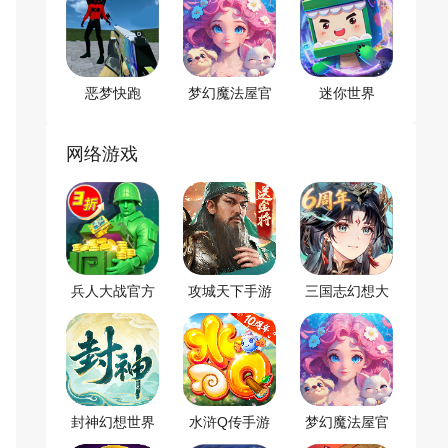
恶梦快跑
梦幻魔法屋官
迷你世界
方版
网络游戏
兵人大战官方
攻城天下手游
三国志幻想大
正版
陆
封神幻想世界
水浒Q传手游
梦幻魔法屋官
游戏
方版