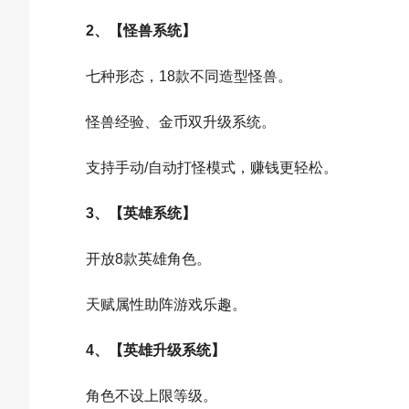
2、【怪兽系统】
七种形态，18款不同造型怪兽。
怪兽经验、金币双升级系统。
支持手动/自动打怪模式，赚钱更轻松。
3、【英雄系统】
开放8款英雄角色。
天赋属性助阵游戏乐趣。
4、【英雄升级系统】
角色不设上限等级。