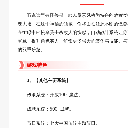
听说这里有怪兽是一款以像素风格为特色的放置类
魂大陆。在这个神秘的领域，你将面临源源不断的怪兽
在忙碌中轻松享受击杀敌人的快感，自动战斗系统让你
宝藏，提升角色实力，解锁更多强大的装备与技能。与
的双重乐趣。
游戏特色
1、【其他主要系统】
传承系统：开放100+魔法。
成就系统：500+成就。
节日系统：七大中国传统主题节日。