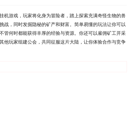
挂机游戏，玩家将化身为冒险者，踏上探索充满奇怪生物的兽
挑战，同时发掘隐秘的矿产和财富。简单易懂的玩法让你可以
不管何时都能获得丰厚的经验与资源。你还可以雇佣矿工开采
其他玩家组建公会，共同征服这片大陆，让你体验合作与竞争