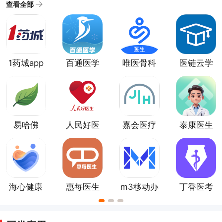
及。移动医疗app都有哪些呢？又有哪些手机医疗软件的
查看全部
好用的？小编整理了一些好用的移动医疗app。希望可以
为大家的健康提供帮助。
1药城app
百通医学
唯医骨科
医链云学
app
app
院
易哈佛
人民好医
嘉会医疗
泰康医生
生
官方版
海心健康
惠每医生
m3移动办
丁香医考
app
公app
app