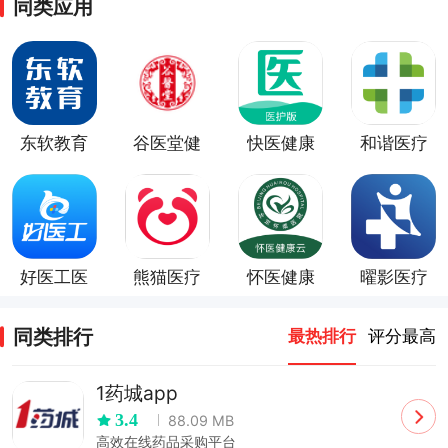
同类应用
东软教育
谷医堂健
快医健康
和谐医疗
在线
康app
app
好医工医
熊猫医疗
怀医健康
曜影医疗
疗手机版
app
云
app
同类排行
最热排行
评分最高
1药城app
3.4
88.09 MB
高效在线药品采购平台