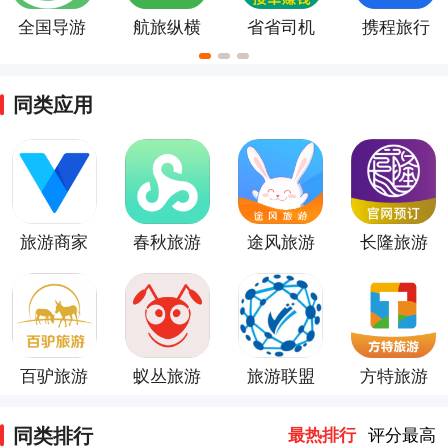
全国导游
航旅纵横
省省司机
携程旅行
之家
官方版
app
app
同类应用
旅游商家
春秋旅游
途风旅游
长隆旅游
app
app
app
app
百驴旅游
蚁丛旅游
旅游联盟
方特旅游
链
同类排行
最热排行
评分最高