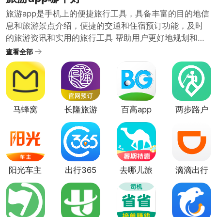
旅游app是手机上的便捷旅行工具，具备丰富的目的地信
息和旅游景点介绍，便捷的交通和住宿预订功能，及时
的旅游资讯和实用的旅行工具 帮助用户更好地规划和享
受旅行过程。旅游app哪个好？下面小编就带大家一起了
查看全部
解下最近热门的手机旅游软件。希望能帮助你找到最适
合自己的那一款旅游app，让旅行更加便捷和愉快。
马蜂窝
长隆旅游
百高app
两步路户
app
外助手app
阳光车主
出行365
去哪儿旅
滴滴出行
app
官方版
行app
最新官方
版