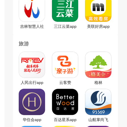
吉林智慧人社
三江云菜app
美联好房app
旅游
人民出行app
云客赞
格林
华住会app
百达星系app
山航掌尚飞
app