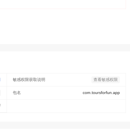
司
敏感权限获取说明
查看敏感权限
包名
com.toursforfun.app
F