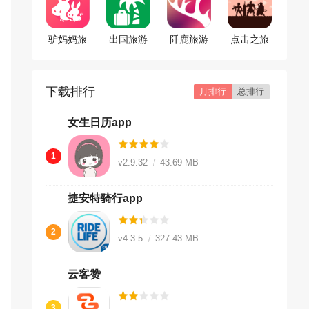
驴妈妈旅
出国旅游
阡鹿旅游
点击之旅
游
英语
app
游戏
下载排行
月排行
总排行
女生日历app
1
v2.9.32
43.69 MB
捷安特骑行app
2
v4.3.5
327.43 MB
云客赞
3