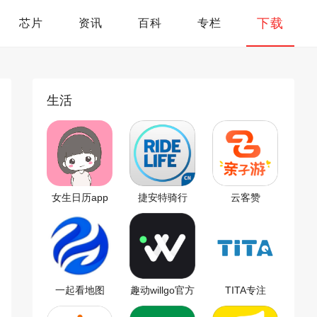
下载
芯片
资讯
百科
专栏
生活
女生日历app
捷安特骑行
云客赞
app
一起看地图
趣动willgo官方
TITA专注
app
版