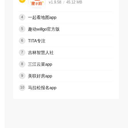
v1.9.58
45.12 MB
一起看地图app
4
趣动willgo官方版
5
TITA专注
6
吉林智慧人社
7
三江云菜app
8
美联好房app
9
马拉松报名app
10