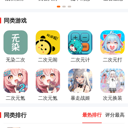
什游戏
当皇帝手
官方正版
手游最新
游
版
同类游戏
无染二次
二次元闹
二次元计
二次元打
元
钟
算器app
印机游戏
二次元氪
二次元氪
暴走战姬
次元换装
金模拟2
金模拟器
（二次元
少女游戏
手游
游戏
卡牌手
同类排行
最热排行
评分最高
游）