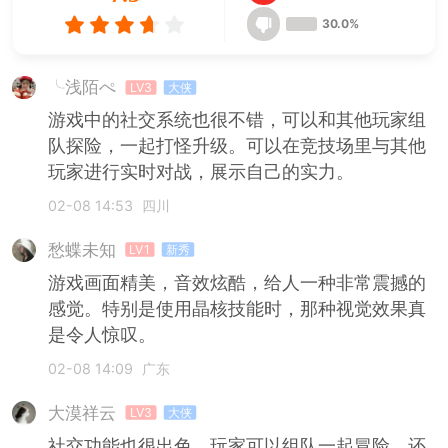
30.0%
╰浅陌ぺ
LV3
大侠
游戏中的社交系统也很不错，可以和其他玩家组
队探险，一起打怪升级。可以在竞技场里与其他
玩家进行实时对战，展示自己的实力。
02-08 14:53
四川
愁蝶未知
LV1
新秀
游戏画面精美，音效炫酷，给人一种非常震撼的
感觉。特别是使用晶核技能时，那种视觉效果真
是令人惊叹。
02-08 14:09
广东
大漠祥云
LV3
大侠
社交功能也很出色，玩家可以组队一起冒险，还