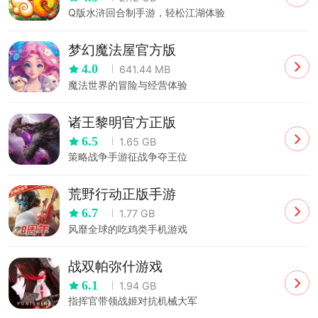
Q版水浒回合制手游，轻松江湖体验
梦幻魔法屋官方版
4.0
641.44 MB
魔法世界的冒险与经营体验
诸王黎明官方正版
6.5
1.65 GB
策略战争手游征战争夺王位
荒野行动正版手游
6.7
1.77 GB
风靡全球的吃鸡类手机游戏
战双帕弥什游戏
6.1
1.94 GB
指挥官带领战姬对抗机械大军