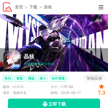
首页
下载
游戏
晶核
大型的动作RPG游戏
举报反馈
角色
冒险
横版
格斗
动作冒险
版本：v1.11.0
大小：1.78 GB
7.3
语言：简体中文
时间：2026-06-17
立即下载