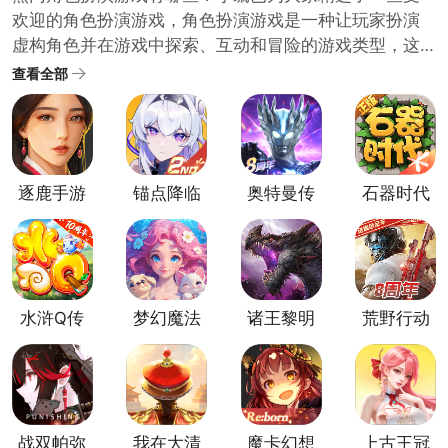
欢迎的角色扮演游戏，角色扮演游戏是一种让玩家扮演
虚构角色并在游戏中探索、互动和冒险的游戏类型，这
些游戏通常拥有深入的剧情和复杂的角色发展系统，给
查看全部
玩家带来身临其境的沉浸式体验，如果你对角色扮演游
戏感兴趣，下面这些游戏值得一试！快来挑选一个开始
你的冒险之旅吧！
逐鹿手游
锚点降临
奥特曼传
石器时代
手游
奇英雄官
觉醒最新
方版
版
水浒Q传
梦幻魔法
诸王黎明
荒野行动
手游
屋官方版
官方正版
正版手游
战双帕弥
我在大清
魔卡幻想
上古王冠