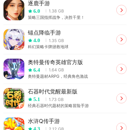
逐鹿手游
6.0
1.38 GB
策略三国指挥战争，决胜千里！
锚点降临手游
4.0
1.35 GB
科幻策略卡牌拯救地球
奥特曼传奇英雄官方版
6.4
1.64 GB
奥特曼题材ARPG，经典角色激战
石器时代觉醒最新版
5.1
1.73 GB
经典石器时代题材的策略冒险手游
水浒Q传手游
4.3
2.12 GB