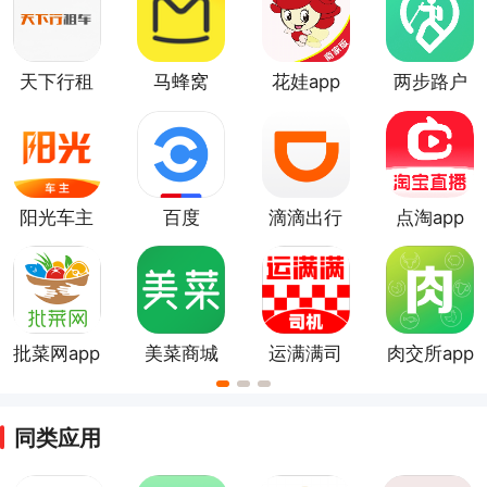
天下行租
马蜂窝
花娃app
两步路户
车
外助手app
阳光车主
百度
滴滴出行
点淘app
app
CarLife最
最新官方
新版app
版
批菜网app
美菜商城
运满满司
肉交所app
app
机版app
同类应用