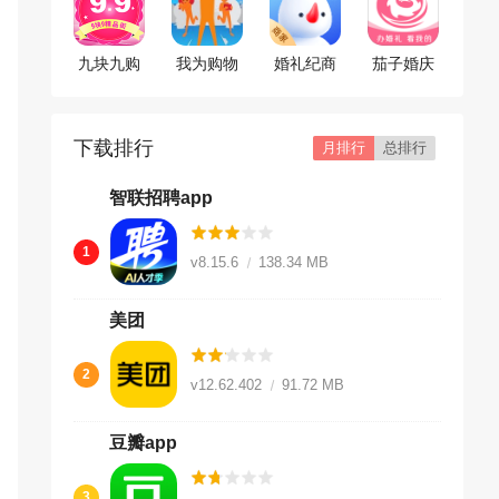
九块九购
我为购物
婚礼纪商
茄子婚庆
物
狂官方版
家版
app
下载排行
月排行
总排行
智联招聘app
1
v8.15.6
138.34 MB
美团
2
v12.62.402
91.72 MB
豆瓣app
3