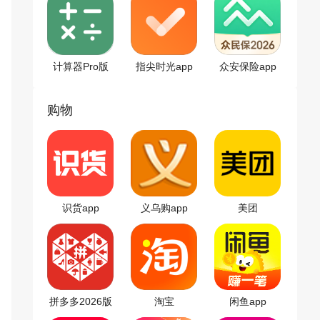
计算器Pro版
指尖时光app
众安保险app
购物
识货app
义乌购app
美团
拼多多2026版
淘宝
闲鱼app