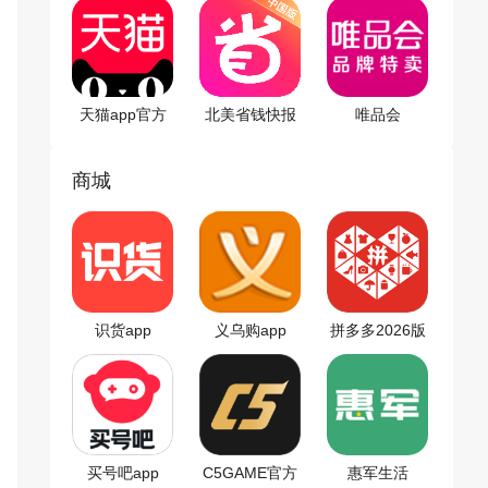
天猫app官方
北美省钱快报
唯品会
版
app
商城
识货app
义乌购app
拼多多2026版
买号吧app
C5GAME官方
惠军生活