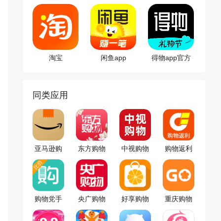
版
淘宝
闲鱼app
得物app官方
版
同类应用
亚马逊购
东方购物
中视购物
购物返利
物app
app
app
联盟
购物党手
央广购物
好享购物
重庆购物
机版
app
app
狂app