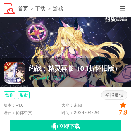
首页
下载
游戏
约战：精灵再临（0.1折怀旧版）
二次元动作，约会战斗
举报反馈
动作
射击
版本：v1.0
大小：未知
7.9
语言：简体中文
时间：2024-04-26
立即下载