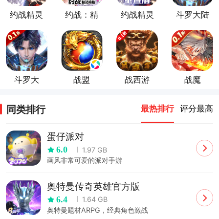
约战精灵
约战：精
约战精灵
斗罗大陆
再临
灵再临
再临折扣
斗神再临
版
（0.1
折）
斗罗大
战盟
战西游
战魔
陆-斗神
（0.1
（0.1
（0.1
再临
折）
折）
折）
同类排行
最热排行
评分最高
（0.1折
版）
蛋仔派对
6.0
1.97 GB
画风非常可爱的派对手游
奥特曼传奇英雄官方版
6.4
1.64 GB
奥特曼题材ARPG，经典角色激战