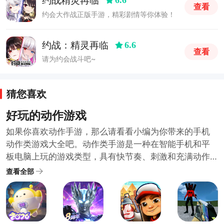
约战精灵再临
6.6
查看
约会大作战正版手游，精彩剧情等你体验！
约战：精灵再临
6.6
查看
请为约会战斗吧~
猜您喜欢
好玩的动作游戏
如果你喜欢动作手游，那么请看看小编为你带来的手机
动作类游戏大全吧。动作类手游是一种在智能手机和平
板电脑上玩的游戏类型，具有快节奏、刺激和充满动作
元素的特点，玩家通常可以控制一个角色进行战斗、跳
查看全部
跃、攀爬、操控车辆等操作，通过完成关卡或挑战来获
得胜利，这些游戏通常具有华丽的画面和各种特殊效
果，同时还可以与其他玩家进行竞技或合作。小编以下
推荐的安卓动作手游并不是绝对，根据自己的喜好下载