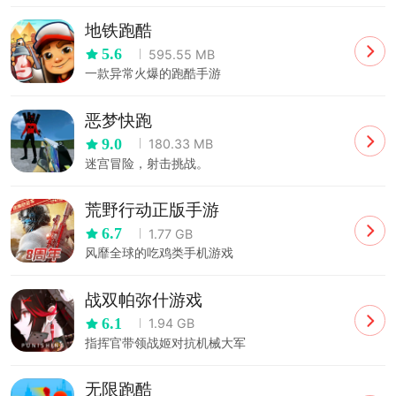
地铁跑酷
5.6
595.55 MB
一款异常火爆的跑酷手游
恶梦快跑
9.0
180.33 MB
迷宫冒险，射击挑战。
荒野行动正版手游
6.7
1.77 GB
风靡全球的吃鸡类手机游戏
战双帕弥什游戏
6.1
1.94 GB
指挥官带领战姬对抗机械大军
无限跑酷