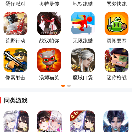
蛋仔派对
奥特曼传
地铁跑酷
恶梦快跑
体验把。
奇英雄官
方版
荒野行动
战双帕弥
无限跑酷
勇闯要塞
正版手游
什游戏
像素射击
汤姆猫英
魔域口袋
迷你枪战
正版
雄跑酷手
版
精英2026
游
新版
同类游戏