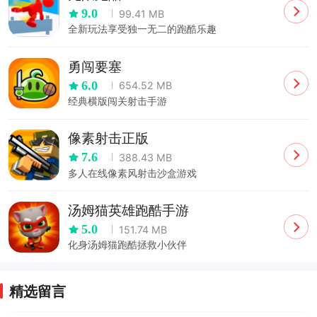
9.0
99.41 MB
全新玩法享受独一无二的跑酷乐趣
勇闯要塞
6.0
654.52 MB
经典横版闯关射击手游
像素射击正版
7.6
388.43 MB
多人在线像素风射击沙盒游戏
汤姆猫英雄跑酷手游
5.0
151.74 MB
化身汤姆猫跑酷拯救小伙伴
精选留言