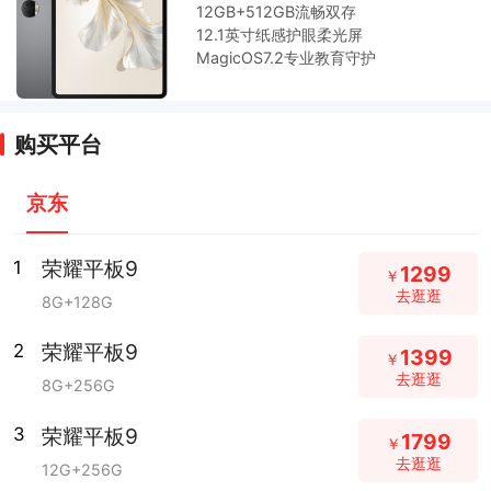
12GB+512GB流畅双存
12.1英寸纸感护眼柔光屏
MagicOS7.2专业教育守护
购买平台
京东
荣耀平板9
1
1299
￥
去逛逛
8G+128G
荣耀平板9
2
1399
￥
去逛逛
8G+256G
荣耀平板9
3
1799
￥
去逛逛
12G+256G