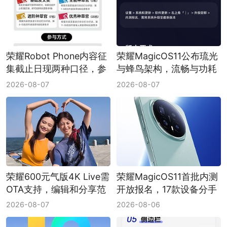
荣耀Robot Phone内容征
荣耀MagicOS11公布琉光
集截止日现两种口径，参
与蜂鸟架构，流畅与功耗
与前先核对任务页
仍待内测验证
2026-08-07
2026-08-07
荣耀600元气版4K Live需
荣耀MagicOS11首批内测
OTA支持，编辑和分享范
开放报名，17款设备分手
围要分开看
机和平板两档推送
2026-08-07
2026-08-06