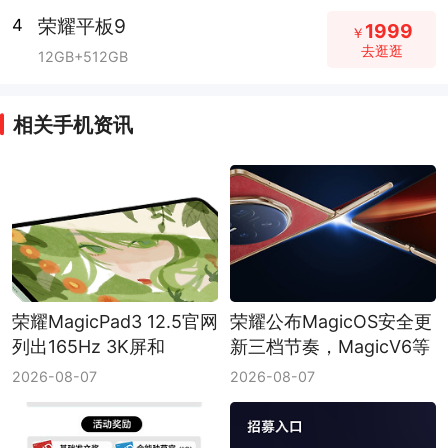
荣耀平板9
4
1999
￥
去逛逛
12GB+512GB
相关手机资讯
荣耀MagicPad3 12.5官网
荣耀公布MagicOS安全更
列出165Hz 3K屏和
新三档节奏，MagicV6等
10100mAh电池，版本需
列入月度维护
2026-08-07
2026-08-07
按订单确认