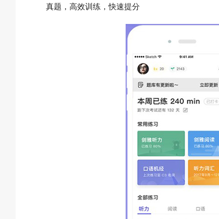
真题，高效训练，快速提分