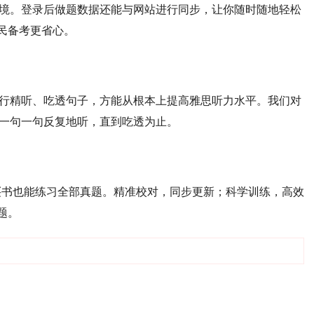
境。登录后做题数据还能与网站进行同步，让你随时随地轻松
民备考更省心。
行精听、吃透句子，方能从根本上提高雅思听力水平。我们对
一句一句反复地听，直到吃透为止。
钱买书也能练习全部真题。精准校对，同步更新；科学训练，高效
题。