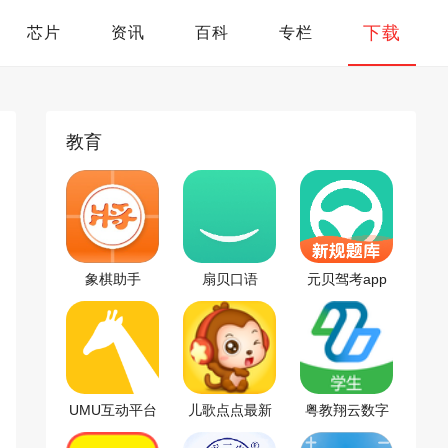
下载
芯片
资讯
百科
专栏
教育
象棋助手
扇贝口语
元贝驾考app
UMU互动平台
儿歌点点最新
粤教翔云数字
手机版
版
教材应用平台