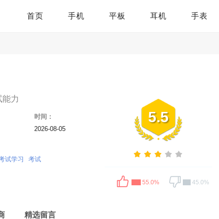
首页
手机
平板
耳机
手表
试能力
5.5
时间：
2026-08-05
考试学习
考试
55.0%
45.0%
商
精选留言