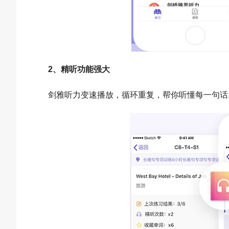
2、精听功能强大
剑雅听力变速播放，循环重复，帮你听懂每一句话