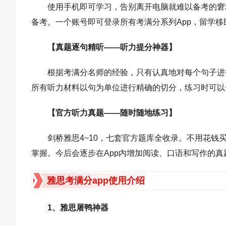
使用手机即可学习，告别离开电脑就难以备考的窘
备考。一个账号即可登录所有考满分系列App，留学移
【真题逐句精听——听力提分神器】
根据考满分名师的经验，只有认真地对每个句子进
所有听力材料以句为单位进行精确的切分，练习时可以
【官方听力真题——随时随地练习】
剑桥雅思4~10，七套官方题库全收录。不用花
掌握。今后会逐步在App内增加阅读、口语和写作的真
雅思考满分app使用介绍
1、雅思屠鸭神器