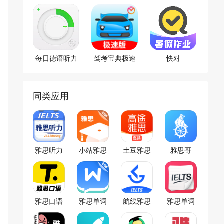
app
app正版
每日德语听力
驾考宝典极速
快对
app
版app
同类应用
雅思听力
小站雅思
土豆雅思
雅思哥
app
app
雅思口语
雅思单词
航线雅思
雅思单词
斩