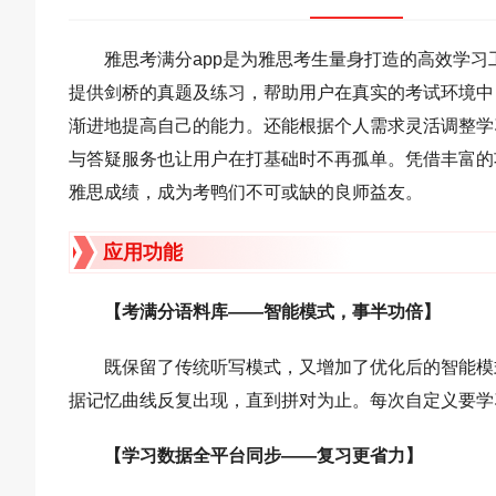
雅思考满分app是为雅思考生量身打造的高效学
提供剑桥的真题及练习，帮助用户在真实的考试环境中
渐进地提高自己的能力。还能根据个人需求灵活调整学
与答疑服务也让用户在打基础时不再孤单。凭借丰富的
雅思成绩，成为考鸭们不可或缺的良师益友。
应用功能
【考满分语料库——智能模式，事半功倍】
既保留了传统听写模式，又增加了优化后的智能模
据记忆曲线反复出现，直到拼对为止。每次自定义要学
【学习数据全平台同步——复习更省力】