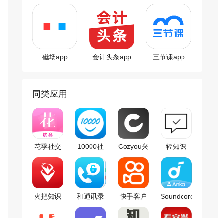
磁场app
会计头条app
三节课app
同类应用
花季社交
10000社
Cozyou兴
轻知识
区客户端
趣社交
火把知识
和通讯录
快手客户
Soundcore
端
客户端