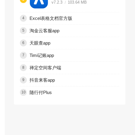
v7.2.3
103.64 MB
Excel表格文档官方版
4
淘金云客服app
5
天眼查app
6
Timi记账app
7
禅定空间客户端
8
抖音来客app
9
随行付Plus
10