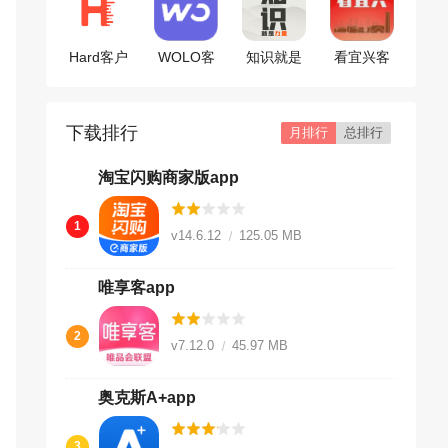
Hard客户
WOLO客
知识就是
看宜兴客
端
户端
力量
户端
下载排行
月排行
总排行
淘宝闪购商家版app
1
v14.6.12
125.05 MB
唯享客app
2
v7.12.0
45.97 MB
奥克斯A+app
3