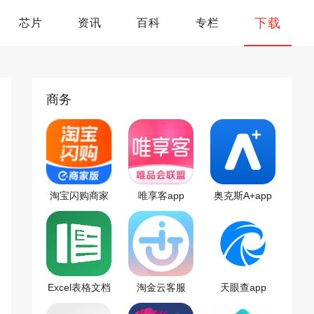
下载
芯片
资讯
百科
专栏
商务
淘宝闪购商家
唯享客app
奥克斯A+app
版app
Excel表格文档
淘金云客服
天眼查app
官方版
app