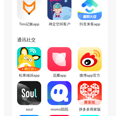
Timi记账app
禅定空间客户
抖音来客app
端
通讯社交
松果倾诉app
花瓣app
微博app官方
版
soul
momo陌陌
拼多多商家版
客户端