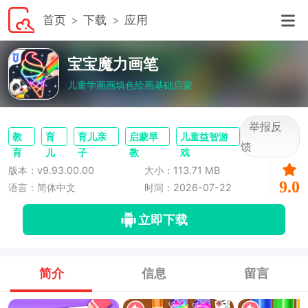
首页
下载
应用
宝宝魔力画笔
儿童学画画填色绘画基础启蒙
举报反
教
育
育儿亲
启蒙早
儿童益智游
馈
育
儿
子
教
戏
版本：v9.93.00.00
大小：113.71 MB
9.0
语言：简体中文
时间：2026-07-22
立即下载
简介
信息
留言