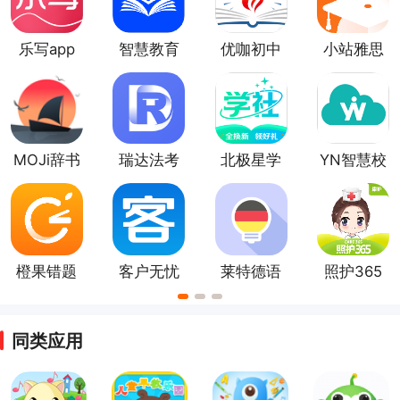
编提供了教育类手机软件合集供大家挑选下载学习。
乐写app
智慧教育
优咖初中
小站雅思
免费app
数学
MOJi辞书
瑞达法考
北极星学
YN智慧校
app
软件
社app
园app
橙果错题
客户无忧
莱特德语
照护365
本app
学习背单
康护端
词
同类应用