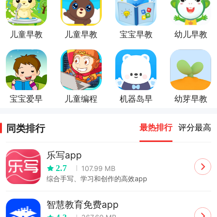
儿童早教
儿童早教
宝宝早教
幼儿早教
乐园
宝宝爱早
儿童编程
机器岛早
幼芽早教
教app
启蒙
教
app
同类排行
最热排行
评分最高
乐写app
2.7
107.99 MB
综合手写、学习和创作的高效app
智慧教育免费app