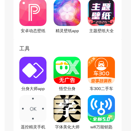
安卓动态壁纸
精灵壁纸app
主题壁纸大全
app
工具
分身大师app
悟空分身
车300二手车
app
遥控精灵手机
字体美化大师
wifi万能钥匙