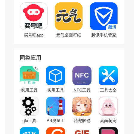
版
买号吧app
元气桌面壁纸
腾讯手机管家
app
同类应用
实用工具
实用工具
NFC工具
工具大全
箱
app
app
gfx工具
AR测量工
萌宠解谜
桌面萌宠
具app