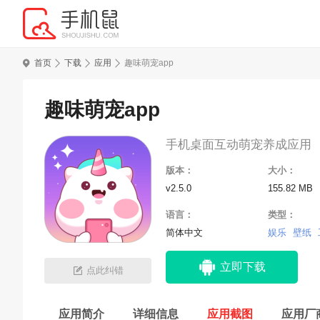
首页
下载
应用
趣味萌宠app
趣味萌宠app
手机桌面互动萌宠养成应用
版本：
大小：
v2.5.0
155.82 MB
语言：
类型：
简体中文
娱乐
壁纸
立即下载
点此纠错
应用简介
详细信息
应用截图
应用厂