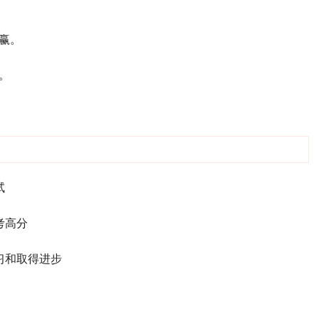
赢。
。
试
考高分
习和取得进步