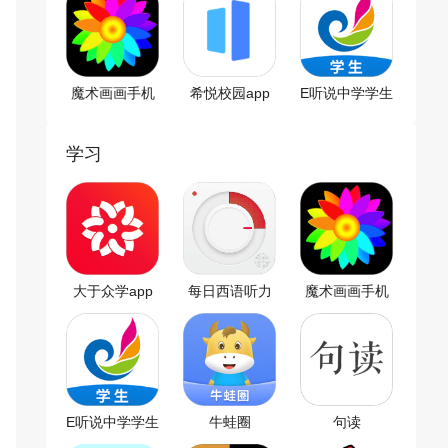
魔术画画手机
希悦校园app
E听说中学学生
版
端
学习
大于众学app
每日西语听力
魔术画画手机
app
版
E听说中学学生
牛蛙圈
句读
端