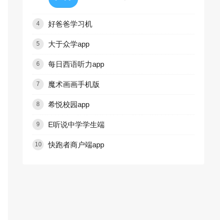
好爸爸学习机
4
大于众学app
5
每日西语听力app
6
魔术画画手机版
7
希悦校园app
8
E听说中学学生端
9
快跑者商户端app
10