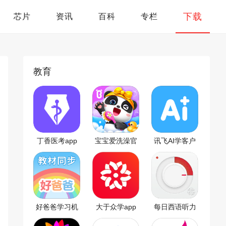
下载
芯片
资讯
百科
专栏
教育
丁香医考app
宝宝爱洗澡官
讯飞AI学客户
方版
端
好爸爸学习机
大于众学app
每日西语听力
app