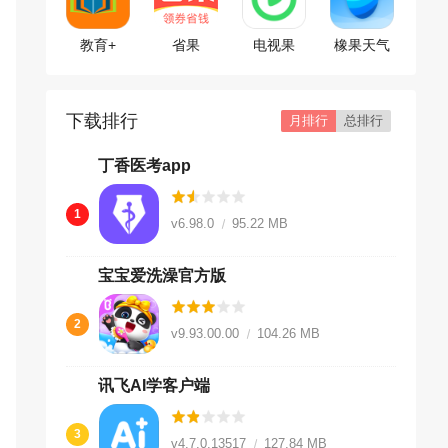
教育+
省果
电视果
橡果天气
下载排行
月排行
总排行
丁香医考app
1
v6.98.0
95.22 MB
宝宝爱洗澡官方版
2
v9.93.00.00
104.26 MB
讯飞AI学客户端
3
v4.7.0.13517
127.84 MB