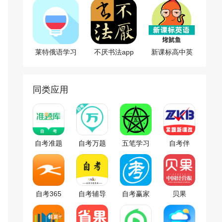
莱特俄语学习
不厌书法app
新课标高中英
背单词app
语单词app
同类应用
自考准题
自考万题
五笔学习
自考伴
库
库app
app
自考365
自考辅导
自考赢家
贝果