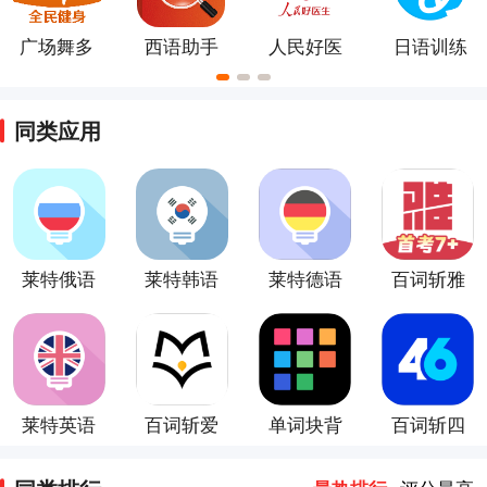
广场舞多
西语助手
人民好医
日语训练
多app
app
生
营app
同类应用
莱特俄语
莱特韩语
莱特德语
百词斩雅
学习背单
学习背单
学习背单
思app
词app
词
词
莱特英语
百词斩爱
单词块背
百词斩四
背单词
阅读
单词app
六级
app