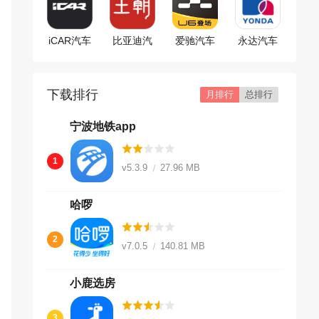
iCAR汽车
比亚迪汽
爱驰汽车
永达汽车
app
车app
下载排行
月排行
总排行
宁波地铁app
1
v5.3.9
27.96 MB
哈啰
2
v7.0.5
140.81 MB
小鹿选房
3