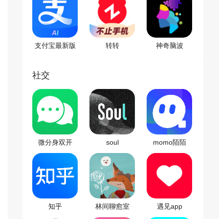
支付宝最新版
转转
神奇脑波
社交
微分身双开
soul
momo陌陌
app
知乎
林间聊愈室
遇见app
app