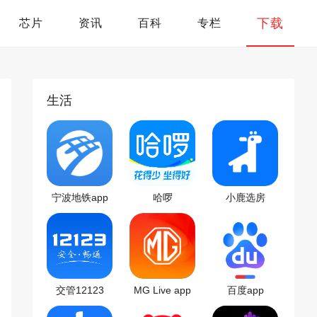
下载
芯片
资讯
百科
专栏
生活
宁波地铁app
哈啰
小鹿选房
交管12123
MG Live app
百度app