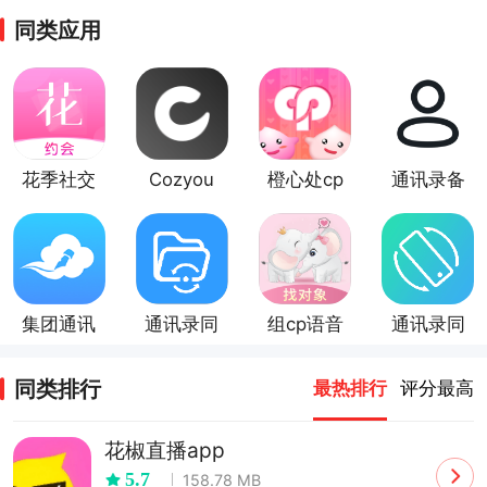
同类应用
花季社交
Cozyou
橙心处cp
通讯录备
兴趣社交
份
集团通讯
通讯录同
组cp语音
通讯录同
录
步
聊天交友
步助手
app
同类排行
最热排行
评分最高
花椒直播app
5.7
158.78 MB