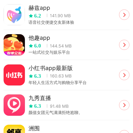
赫兹app
6.2
141.90 MB
语音社交便捷交友新体验
他趣app
6.0
144.54 MB
一站式社交与娱乐平台
小红书app最新版
6.3
160.63 MB
年轻人生活方式与购物分享平台
九秀直播
6.3
91.48 MB
颜值女团元气满满拒绝尬聊。
洲围