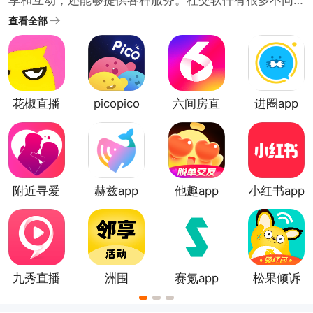
享和互动，还能够提供各种服务。社交软件有很多不同
的类型，兴趣爱好类社交软件，婚恋交友类社交软件，
查看全部
工具类社交软件等。靠谱的社交软件大全中涵盖了各种
不同的领域和用户群体。推荐的都是比较真实靠谱的社
交类app。用户可以根据自己的兴趣和需求选择不同的社
交平台。
花椒直播
picopico
六间房直
进圈app
app
播
附近寻爱
赫兹app
他趣app
小红书app
最新版
九秀直播
洲围
赛氪app
松果倾诉
app