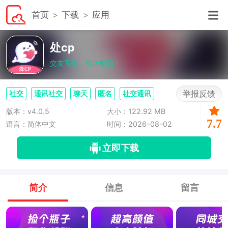
首页
下载
应用
处cp
交友互动，线上畅聊！
举报反馈
社交
通讯社交
聊天
匿名
社交通讯
版本：v4.0.5
大小：122.92 MB
7.7
语言：简体中文
时间：2026-08-02
立即下载
简介
信息
留言