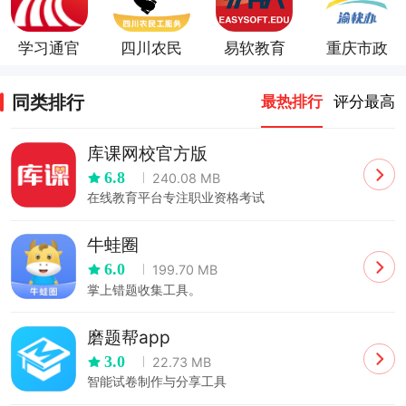
学习通官
四川农民
易软教育
重庆市政
方版学习
工服务平
通app
府
通官方版
台
同类排行
最热排行
评分最高
库课网校官方版
6.8
240.08 MB
在线教育平台专注职业资格考试
牛蛙圈
6.0
199.70 MB
掌上错题收集工具。
磨题帮app
3.0
22.73 MB
智能试卷制作与分享工具