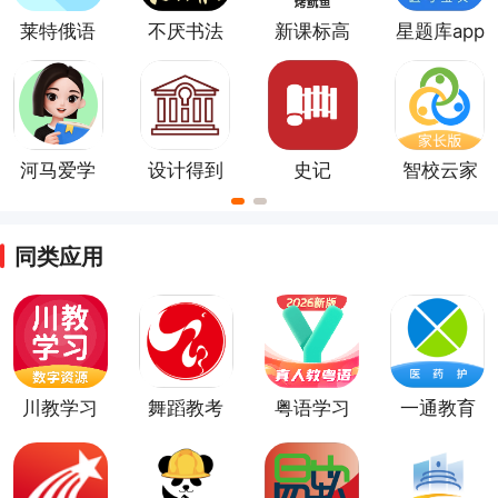
莱特俄语
不厌书法
新课标高
星题库app
学习背单
app
中英语单
词app
词app
河马爱学
设计得到
史记
智校云家
app
长版
同类应用
川教学习
舞蹈教考
粤语学习
一通教育
通
通app