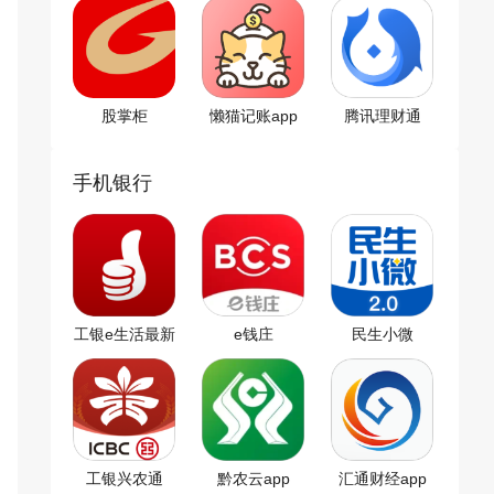
股掌柜
懒猫记账app
腾讯理财通
app
手机银行
工银e生活最新
e钱庄
民生小微
版
工银兴农通
黔农云app
汇通财经app