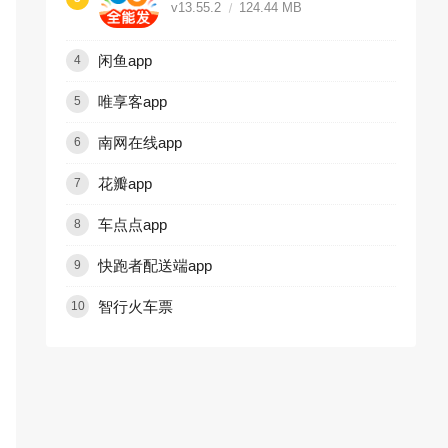
v13.55.2
124.44 MB
闲鱼app
4
唯享客app
5
南网在线app
6
花瓣app
7
车点点app
8
快跑者配送端app
9
智行火车票
10