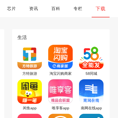
下载
芯片
资讯
百科
专栏
生活
方特旅游
淘宝闪购商家
58同城
版app
闲鱼app
唯享客app
南网在线app