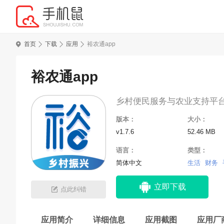
首页
下载
应用
裕农通app
裕农通app
乡村便民服务与农业支持平
版本：
大小：
v1.7.6
52.46 MB
语言：
类型：
简体中文
生活
财务
立即下载
点此纠错
应用简介
详细信息
应用截图
应用厂