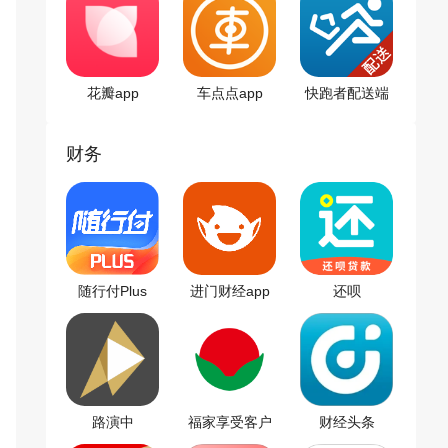
花瓣app
车点点app
快跑者配送端
app
财务
随行付Plus
进门财经app
还呗
路演中
福家享受客户
财经头条
端