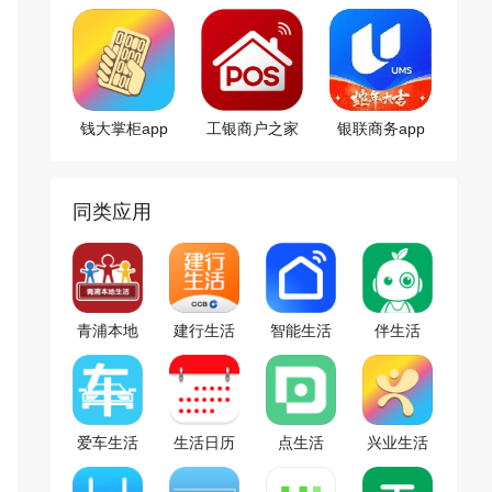
钱大掌柜app
工银商户之家
银联商务app
app
同类应用
青浦本地
建行生活
智能生活
伴生活
生活
app
app
app
爱车生活
生活日历
点生活
兴业生活
app
app
app
app