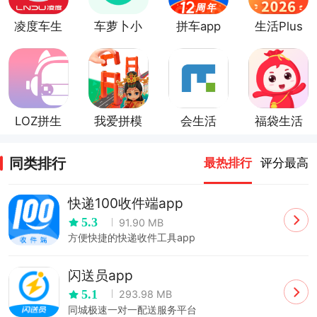
凌度车生
车萝卜小
拼车app
生活Plus
活app官
蜜
官方版
方版
LOZ拼生
我爱拼模
会生活
福袋生活
活
型官方版
app官方
官方版
版
同类排行
最热排行
评分最高
快递100收件端app
5.3
91.90 MB
方便快捷的快递收件工具app
闪送员app
5.1
293.98 MB
同城极速一对一配送服务平台