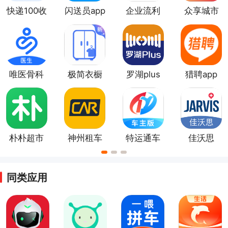
快递100收
闪送员app
企业流利
众享城市
件端app
说app
生活app
唯医骨科
极简衣橱
罗湖plus
猎聘app
app
app
朴朴超市
神州租车
特运通车
佳沃思
app
app
主版app
同类应用