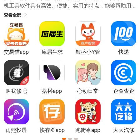
机工具软件具有高效、便捷、实用的特点，能够帮助用
户快速完成特定的任务或操作。随着智能手机的普及和
查看全部
移动互联网的发展，工具类APP的需求也在不断增加。最
全工具软件合集中收录了很多实用的工具软件，都是用
的比较多的免费工具软件，下载使用可以提高工作效率
和生活质量。
交易猫app
应届生求
银盛小Y管
快递
职app
家app
100app
叫我修吧
搭搭app
心动日常
企查查企
技术端
app
业信用查
询app
雨燕投屏
快存图app
跑街令app
大大汽修
tv版
软件