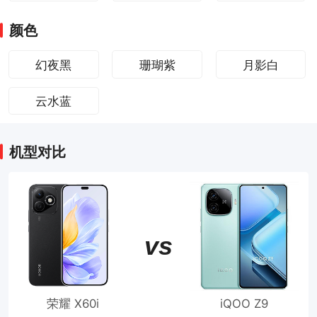
颜色
幻夜黑
珊瑚紫
月影白
云水蓝
机型对比
vs
荣耀 X60i
iQOO Z9