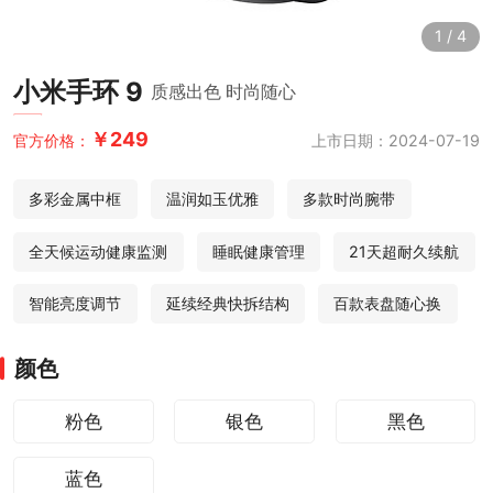
1
/
4
小米手环 9
质感出色 时尚随心
￥249
上市日期：2024-07-19
官方价格：
多彩金属中框
温润如玉优雅
多款时尚腕带
全天候运动健康监测
睡眠健康管理
21天超耐久续航
智能亮度调节
延续经典快拆结构
百款表盘随心换
颜色
粉色
银色
黑色
蓝色