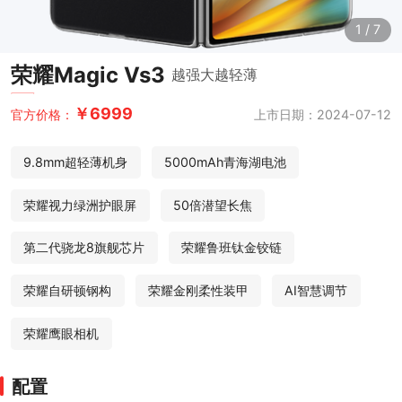
1
/
7
荣耀Magic Vs3
越强大越轻薄
￥6999
上市日期：2024-07-12
官方价格：
9.8mm超轻薄机身
5000mAh青海湖电池
荣耀视力绿洲护眼屏
50倍潜望长焦
第二代骁龙8旗舰芯片
荣耀鲁班钛金铰链
荣耀自研顿钢构
荣耀金刚柔性装甲
AI智慧调节
荣耀鹰眼相机
配置