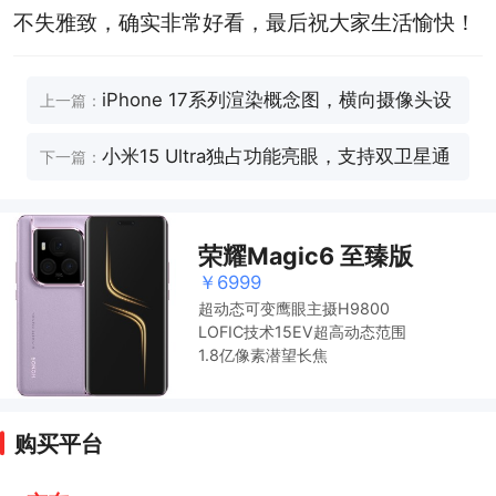
不失雅致，确实非常好看，最后祝大家生活愉快！
iPhone 17系列渲染概念图，横向摄像头设
上一篇：
计很特别，能否再次引领潮流？
小米15 Ultra独占功能亮眼，支持双卫星通
下一篇：
讯值得尝试。
荣耀Magic6 至臻版
￥6999
超动态可变鹰眼主摄H9800
LOFIC技术15EV超高动态范围
1.8亿像素潜望长焦
购买平台