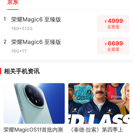
京东
荣耀Magic6 至臻版
1
4999
￥
去逛逛
16G+512G
荣耀Magic6 至臻版
2
6699
￥
去逛逛
16G+1T
相关手机资讯
荣耀MagicOS11首批内测
《泰德·拉索》第四季上