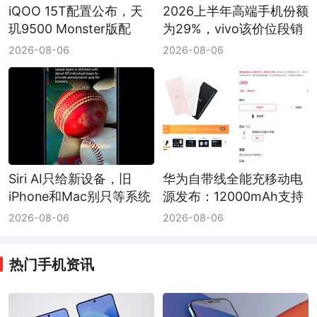
iQOO 15T配置公布，天
2026上半年高端手机份额
玑9500 Monster版配
为29%，vivo该价位段销
8000mAh电池和Q3芯片
量同比增长20%
2026-08-06
2026-08-06
Siri AI只给新设备，旧
华为自带线全能充移动电
iPhone和Mac别只等系统
源发布：12000mAh支持
更新
双向100W
2026-08-06
2026-08-06
热门手机资讯