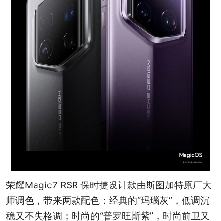
荣耀Magic7 RSR 保时捷设计款由斯图加特原厂大
师调色，带来两款配色：经典的“玛瑙灰”，低调沉
稳又不失格调；时尚的“普罗旺斯紫”，时尚前卫又