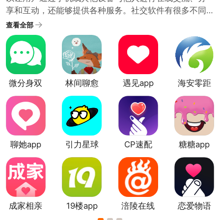
享和互动，还能够提供各种服务。社交软件有很多不同
的类型，兴趣爱好类社交软件，婚恋交友类社交软件，
查看全部
工具类社交软件等。靠谱的社交软件大全中涵盖了各种
不同的领域和用户群体。推荐的都是比较真实靠谱的社
交类app。用户可以根据自己的兴趣和需求选择不同的社
交平台。
微分身双
林间聊愈
遇见app
海安零距
开app
室app
离
聊她app
引力星球
CP速配
糖糖app
app
app
成家相亲
19楼app
涪陵在线
恋爱物语
app
app