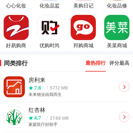
心心化妆
化妆品监
美购日记
化妆品修
品查妆
管app
复游戏
好易购商
优购时尚
邦购商城
美菜商城
城
商城
app
app
同类排行
最热排行
评分最高
房利来
7.8
57.12 MB
未来物业由我而生
红杏林
4.7
27.66 MB
家庭医疗好助手