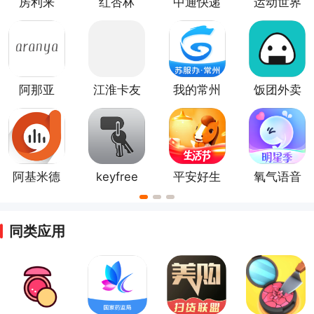
房利来
红杏林
中通快递
运动世界
官方客户
校园app
端
阿那亚
江淮卡友
我的常州
饭团外卖
app
app
app
阿基米德
keyfree
平安好生
氧气语音
app
活app
app
同类应用