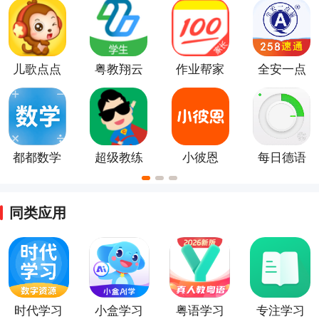
版
儿歌点点
粤教翔云
作业帮家
全安一点
最新版
数字教材
长版app
通app正版
应用平台
app
都都数学
超级教练
小彼恩
每日德语
app
听力app
同类应用
时代学习
小盒学习
粤语学习
专注学习